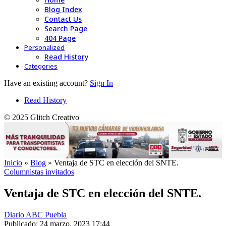
Blog Index
Contact Us
Search Page
404 Page
Personalized
Read History
Categories
Have an existing account?
Sign In
Read History
© 2025 Glitch Creativo
Inicio
»
Blog
»
Ventaja de STC en elección del SNTE.
Columnistas invitados
Ventaja de STC en elección del SNTE.
Diario ABC Puebla
Publicado: 24 marzo, 2023 17:44