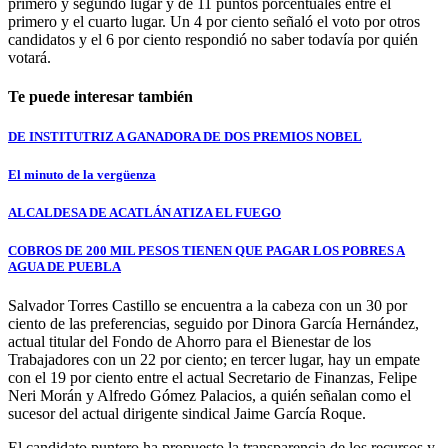
primero y segundo lugar y de 11 puntos porcentuales entre el
primero y el cuarto lugar. Un 4 por ciento señaló el voto por otros
candidatos y el 6 por ciento respondió no saber todavía por quién
votará.
Te puede interesar también
DE INSTITUTRIZ A GANADORA DE DOS PREMIOS NOBEL
El minuto de la vergüenza
ALCALDESA DE ACATLÁN ATIZA EL FUEGO
COBROS DE 200 MIL PESOS TIENEN QUE PAGAR LOS POBRES A
AGUA DE PUEBLA
Salvador Torres Castillo se encuentra a la cabeza con un 30 por
ciento de las preferencias, seguido por Dinora García Hernández,
actual titular del Fondo de Ahorro para el Bienestar de los
Trabajadores con un 22 por ciento; en tercer lugar, hay un empate
con el 19 por ciento entre el actual Secretario de Finanzas, Felipe
Neri Morán y Alfredo Gómez Palacios, a quién señalan como el
sucesor del actual dirigente sindical Jaime García Roque.
El candidato puntero ha propuesto la transparencia de los recursos y