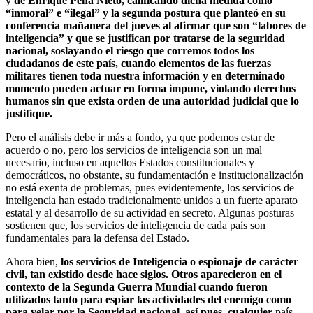
y de Enrique Peña Nieto, calificando dicha medida como
“inmoral” e “ilegal” y la segunda postura que planteó en su
conferencia mañanera del jueves al afirmar que son “labores de
inteligencia” y que se justifican por tratarse de la seguridad
nacional, soslayando el riesgo que corremos todos los
ciudadanos de este país, cuando elementos de las fuerzas
militares tienen toda nuestra información y en determinado
momento pueden actuar en forma impune, violando derechos
humanos sin que exista orden de una autoridad judicial que lo
justifique.
Pero el análisis debe ir más a fondo, ya que podemos estar de
acuerdo o no, pero los servicios de inteligencia son un mal
necesario, incluso en aquellos Estados constitucionales y
democráticos, no obstante, su fundamentación e institucionalización
no está exenta de problemas, pues evidentemente, los servicios de
inteligencia han estado tradicionalmente unidos a un fuerte aparato
estatal y al desarrollo de su actividad en secreto. Algunas posturas
sostienen que, los servicios de inteligencia de cada país son
fundamentales para la defensa del Estado.
Ahora bien,
los servicios de Inteligencia o espionaje de carácter
civil, tan existido desde hace siglos. Otros aparecieron en el
contexto de la Segunda Guerra Mundial cuando fueron
utilizados tanto para espiar las actividades del enemigo como
para velar por la Seguridad nacional, así pues, cualquier
país,