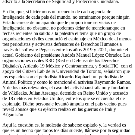
adscrito a la Secretaría de Seguridad y Protección Ciudadana.
En fin, que, si hiciéramos un recuento de cada agencia de
Inteligencia de cada país del mundo, no terminamos porque ningún
Estado carece de un aparato que le proporcione servicios de
Inteligencia; no obstante, no podemos dejar de mencionar,que en
fechas recientes ha salido a la palestra el tema que un grupo de
organizaciones civiles denunció el espionaje en México de al menos
tres periodistas y activistas defensores de Derechos Humanos a
través del software Pegasus entre los años 2019 y 2021, durante el
actual Gobierno del presidente Andrés Manuel López Obrador. Las
organizaciones civiles R3D (Red en Defensa de los Derechos
Digitales), Artículo 19 México y Centroamérica, y SocialTIC, con el
apoyo del Citizen Lab de la Universidad de Toronto, señalaron que
los espiados son el periodista Ricardo Raphael; un periodista de
Animal Político y como lo mencioné el activista Raymundo Ramos.
Y de los más relevantes, el caso del activistaaustraliano y fundador
de Wikileaks, Julian Assange, detenido en Reino Unido y acusado
de 18 delitos en Estados Unidos, entre los que se encuentra el de
espionaje. Dicho personaje levantó ámpula en el país vecino pues
reveló abusos que su ejército realizo en las guerras de Irak y
Afganistán.
Aquí la cuestión es, la molestia de saberse espiado y, la verdad es
que es un hecho que todos los días sucede, llámese por la seguridad