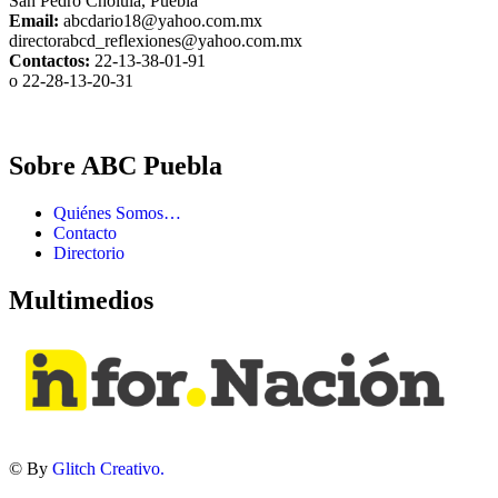
San Pedro Cholula, Puebla
Email:
abcdario18@yahoo.com.mx
directorabcd_reflexiones@yahoo.com.mx
Contactos:
22-13-38-01-91
o 22-28-13-20-31
Sobre ABC Puebla
Quiénes Somos…
Contacto
Directorio
Multimedios
© By
Glitch Creativo.