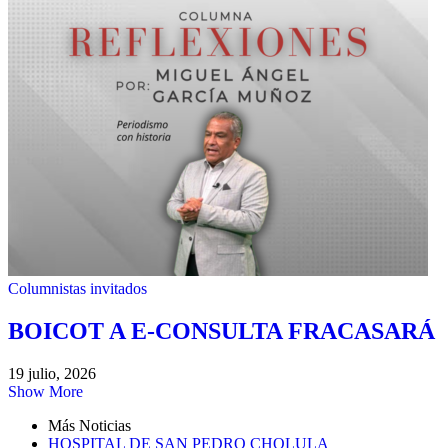
Columnistas invitados
BOICOT A E-CONSULTA FRACASARÁ
19 julio, 2026
Show More
Más Noticias
HOSPITAL DE SAN PEDRO CHOLULA