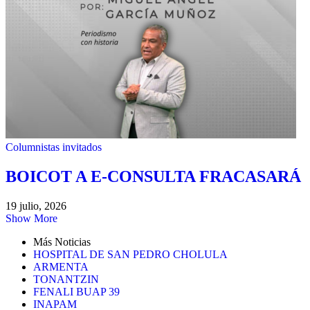
Columnistas invitados
BOICOT A E-CONSULTA FRACASARÁ
19 julio, 2026
Show More
Más Noticias
HOSPITAL DE SAN PEDRO CHOLULA
ARMENTA
TONANTZIN
FENALI BUAP 39
INAPAM