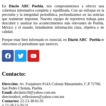
En
Diario
ABC Puebla
, nos comprometemos a ofrecer una
cobertura informativa completa y equilibrada. Con un enfoque en la
precisión y la integridad periodística, profundizamos en las noticias
que realmente importan. Nuestro equipo de reporteros trabaja para
descubrir y analizar los acontecimientos más relevantes de Puebla,
México y el mundo, brindándote información clara, objetiva y de
calidad.
Porque estar bien informado es esencial, en
Diario
ABC Puebla
te
ofrecemos el periodismo que mereces.
Contacto:
Dirección:
Av. Forjadores #14A Colonia Manantiales, C.P 72760,
San Pedro Cholula, Puebla
Email:
abcdario18@yahoo.com.mx
directorabcd_reflexiones@yahoo.com.mx
Contactos:
22-13-38-01-91
o 22-28-13-20-31