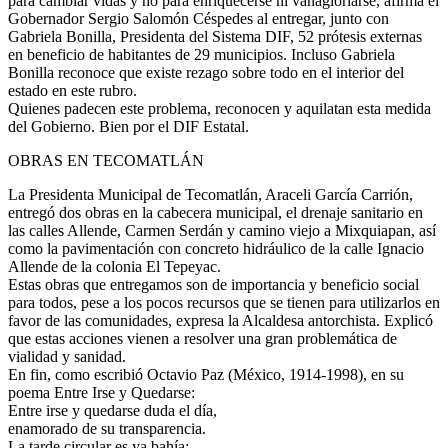
para cambiar vidas y no para enriquecerse ni vanagloriarse, afirma el
Gobernador Sergio Salomón Céspedes al entregar, junto con
Gabriela Bonilla, Presidenta del Sistema DIF, 52 prótesis externas
en beneficio de habitantes de 29 municipios. Incluso Gabriela
Bonilla reconoce que existe rezago sobre todo en el interior del
estado en este rubro.
Quienes padecen este problema, reconocen y aquilatan esta medida
del Gobierno. Bien por el DIF Estatal.
OBRAS EN TECOMATLÁN
La Presidenta Municipal de Tecomatlán, Araceli García Carrión,
entregó dos obras en la cabecera municipal, el drenaje sanitario en
las calles Allende, Carmen Serdán y camino viejo a Mixquiapan, así
como la pavimentación con concreto hidráulico de la calle Ignacio
Allende de la colonia El Tepeyac.
Estas obras que entregamos son de importancia y beneficio social
para todos, pese a los pocos recursos que se tienen para utilizarlos en
favor de las comunidades, expresa la Alcaldesa antorchista. Explicó
que estas acciones vienen a resolver una gran problemática de
vialidad y sanidad.
En fin, como escribió Octavio Paz (México, 1914-1998), en su
poema Entre Irse y Quedarse:
Entre irse y quedarse duda el día,
enamorado de su transparencia.
La tarde circular es ya bahía: