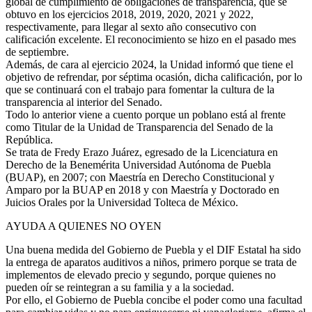
global de cumplimiento de obligaciones de transparencia, que se
obtuvo en los ejercicios 2018, 2019, 2020, 2021 y 2022,
respectivamente, para llegar al sexto año consecutivo con
calificación excelente. El reconocimiento se hizo en el pasado mes
de septiembre.
Además, de cara al ejercicio 2024, la Unidad informó que tiene el
objetivo de refrendar, por séptima ocasión, dicha calificación, por lo
que se continuará con el trabajo para fomentar la cultura de la
transparencia al interior del Senado.
Todo lo anterior viene a cuento porque un poblano está al frente
como Titular de la Unidad de Transparencia del Senado de la
República.
Se trata de Fredy Erazo Juárez, egresado de la Licenciatura en
Derecho de la Benemérita Universidad Autónoma de Puebla
(BUAP), en 2007; con Maestría en Derecho Constitucional y
Amparo por la BUAP en 2018 y con Maestría y Doctorado en
Juicios Orales por la Universidad Tolteca de México.
AYUDA A QUIENES NO OYEN
Una buena medida del Gobierno de Puebla y el DIF Estatal ha sido
la entrega de aparatos auditivos a niños, primero porque se trata de
implementos de elevado precio y segundo, porque quienes no
pueden oír se reintegran a su familia y a la sociedad.
Por ello, el Gobierno de Puebla concibe el poder como una facultad