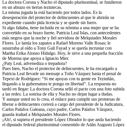
La doctora Corona y Nacho el diputado plurinominal, se fundieron
en un abrazo en tierras teziutecas.
La misma jugada la está haciendo por todos lados. Es la
desesperación del protector de delincuentes al que le abrirán su
expediente cuando pida licencia y se quede sin fuero.
Si algo faltaba, tiene incluida en su nómina a una mujer que se ha
convertido en su brazo fuerte, Patricia Leal Islas, con antecedentes
más negros que la noche y fiel servidora de Melquiades Morales
Flores. Le lamía los zapatos a Rafael Moreno Valle Rosas; le
susurraba al oído a Tony Gali Fayad y se quería incrustar con
Martha Erika Alonso Hidalgo. Hoy, le sirve a una pequeña fracción
de Morena que apoya a Ignacio Mier.
¿Paty Leal, advenediza o trepadora?
Pues bien, Nacho el protector de delincuentes, le ha encargado a
Patricia Leal llevarle un mensaje a Toño Vázquez hasta el penal de
Tepexi de Rodríguez: “Si me apoyas con tu gente en Teziutlán,
llegando a la gubernatura te pongo en libertad”. La respuesta no
tardó en llegar: La doctora Corona selló el pacto con una foto subida
a las redes. La sonrisa de ella y Nacho no dejan lugar a dudas.
Y aunque usted no lo crea, el enlace para cumplir sus promesas de
liberar a delincuentes correrá a cargo del presidente de la Judicatura,
Carlos Palafox Galeana, cuyo padre, Carlos Palafox Vázquez,
guarda lealtad a Melquiades Morales Flores.
¡Ah!, si supiera el presidente López Obrador lo que anda haciendo
el diputado federal plurinominal consentido de Adán Augusto López