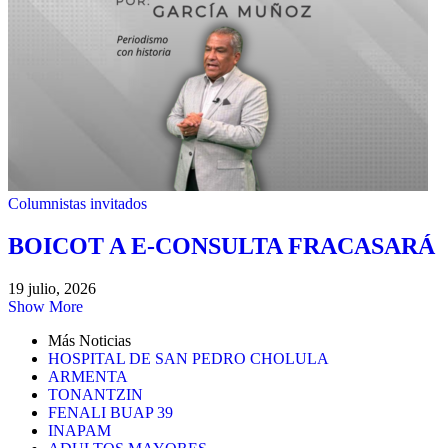
Columnistas invitados
BOICOT A E-CONSULTA FRACASARÁ
19 julio, 2026
Show More
Más Noticias
HOSPITAL DE SAN PEDRO CHOLULA
ARMENTA
TONANTZIN
FENALI BUAP 39
INAPAM