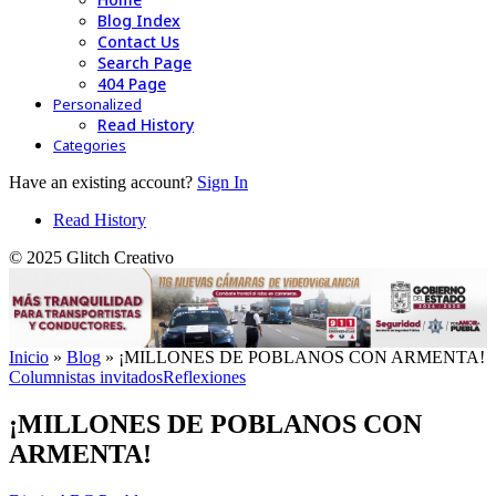
Blog Index
Contact Us
Search Page
404 Page
Personalized
Read History
Categories
Have an existing account?
Sign In
Read History
© 2025 Glitch Creativo
Inicio
»
Blog
»
¡MILLONES DE POBLANOS CON ARMENTA!
Columnistas invitados
Reflexiones
¡MILLONES DE POBLANOS CON
ARMENTA!