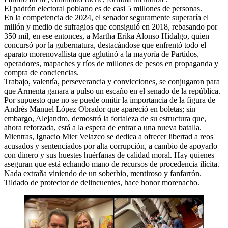
El padrón electoral poblano es de casi 5 millones de personas.
En la competencia de 2024, el senador seguramente superaría el
millón y medio de sufragios que consiguió en 2018, rebasando por
350 mil, en ese entonces, a Martha Erika Alonso Hidalgo, quien
concursó por la gubernatura, destacándose que enfrentó todo el
aparato morenovallista que aglutinó a la mayoría de Partidos,
operadores, mapaches y ríos de millones de pesos en propaganda y
compra de conciencias.
Trabajo, valentía, perseverancia y convicciones, se conjugaron para
que Armenta ganara a pulso un escaño en el senado de la república.
Por supuesto que no se puede omitir la importancia de la figura de
Andrés Manuel López Obrador que apareció en boletas; sin
embargo, Alejandro, demostró la fortaleza de su estructura que,
ahora reforzada, está a la espera de entrar a una nueva batalla.
Mientras, Ignacio Mier Velazco se dedica a ofrecer libertad a reos
acusados y sentenciados por alta corrupción, a cambio de apoyarlo
con dinero y sus huestes huérfanas de calidad moral. Hay quienes
aseguran que está echando mano de recursos de procedencia ilícita.
Nada extraña viniendo de un soberbio, mentiroso y fanfarrón.
Tildado de protector de delincuentes, hace honor morenacho.