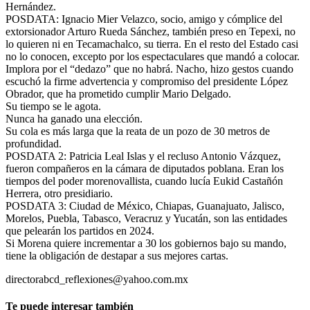
Hernández.
POSDATA: Ignacio Mier Velazco, socio, amigo y cómplice del
extorsionador Arturo Rueda Sánchez, también preso en Tepexi, no
lo quieren ni en Tecamachalco, su tierra. En el resto del Estado casi
no lo conocen, excepto por los espectaculares que mandó a colocar.
Implora por el “dedazo” que no habrá. Nacho, hizo gestos cuando
escuchó la firme advertencia y compromiso del presidente López
Obrador, que ha prometido cumplir Mario Delgado.
Su tiempo se le agota.
Nunca ha ganado una elección.
Su cola es más larga que la reata de un pozo de 30 metros de
profundidad.
POSDATA 2: Patricia Leal Islas y el recluso Antonio Vázquez,
fueron compañeros en la cámara de diputados poblana. Eran los
tiempos del poder morenovallista, cuando lucía Eukid Castañón
Herrera, otro presidiario.
POSDATA 3: Ciudad de México, Chiapas, Guanajuato, Jalisco,
Morelos, Puebla, Tabasco, Veracruz y Yucatán, son las entidades
que pelearán los partidos en 2024.
Si Morena quiere incrementar a 30 los gobiernos bajo su mando,
tiene la obligación de destapar a sus mejores cartas.
directorabcd_reflexiones@yahoo.com.mx
Te puede interesar también