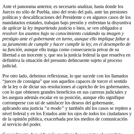
Ante el panorama anterior, es necesario analizar, hasta donde los
Jueces no sólo de Puebla, sino del resto del país, ante las presiones
políticas y descalificaciones del Presidente o en algunos casos de los
mandatarios estatales, trabajan bajo presión y enfrentan la disyuntiva
de
aplicar la ley impartiendo justicia
o bien,
se ven obligados a
resolver los asuntos bajo su conocimiento cuidando su imagen y
prestigio ante el gobernante en turno, aunque ello implique faltar a
su juramento de cumplir y hacer cumplir la ley, en el desempeño de
su función,
aunque ello traiga como consecuencia privar de su
libertad a un inocente y, que sea la justicia federal la que resuelva en
definitiva la situación del presunto delincuente sujeto al proceso
judicial.
Por otro lado, debemos reflexionar, lo que sucede con los llamados
“jueces de consigna” que son aquellos capaces de torcer el sentido
de la ley o de dictar sus resoluciones al capricho de los gobernantes,
con lo que obtienen grandes beneficios en sus carreras judiciales y
les asegura además escalar en su posición, aunque ello signifique
corromperse con tal de satisfacer los deseos del gobernante,
aplicando una justicia
“a modo”
y también ahí los casos se repiten a
nivel federal y en los Estados ante los ojos de todos los ciudadanos y
de la opinión pública, exacerbada por los medios de comunicación
al servicio del poder.