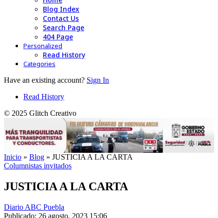
Blog Index
Contact Us
Search Page
404 Page
Personalized
Read History
Categories
Have an existing account?
Sign In
Read History
© 2025 Glitch Creativo
Inicio
»
Blog
»
JUSTICIA A LA CARTA
Columnistas invitados
JUSTICIA A LA CARTA
Diario ABC Puebla
Publicado: 26 agosto, 2023 15:06