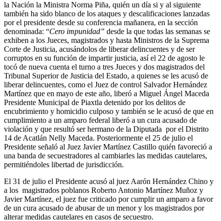
la Nación la Ministra Norma Piña, quién un día si y al siguiente
también ha sido blanco de los ataques y descalificaciones lanzadas
por el presidente desde su conferencia mañanera, en la sección
denominada: “
Cero impunidad”
desde la que todas las semanas se
exhiben a los Jueces, magistrados y hasta Ministros de la Suprema
Corte de Justicia, acusándolos de liberar delincuentes y de ser
corruptos en su función de impartir justicia, así el 22 de agosto le
tocó de nueva cuenta el turno a tres Jueces y dos magistrados del
Tribunal Superior de Justicia del Estado, a quienes se les acusó de
liberar delincuentes, como el Juez de control Salvador Hernández
Martínez que en mayo de este año, liberó a Miguel Ángel Maceda
Presidente Municipal de Piaxtla detenido por los delitos de
encubrimiento y homicidio culposo y también se le acusó de que en
cumplimiento a un amparo federal liberó a un cura acusado de
violación y que resultó ser hermano de la Diputada por el Distrito
14 de Acatlán Nelly Maceda. Posteriormente el 25 de julio el
Presidente señaló al Juez Javier Martínez Castillo quién favoreció a
una banda de secuestradores al cambiarles las medidas cautelares,
permitiéndoles libertad de jurisdicción.
El 31 de julio el Presidente acusó al juez Aarón Hernández Chino y
a los magistrados poblanos Roberto Antonio Martínez Muñoz y
Javier Martínez, el juez fue criticado por cumplir un amparo a favor
de un cura acusado de abusar de un menor y los magistrados por
alterar medidas cautelares en casos de secuestro.