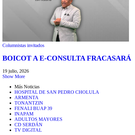
Columnistas invitados
BOICOT A E-CONSULTA FRACASARÁ
19 julio, 2026
Show More
Más Noticias
HOSPITAL DE SAN PEDRO CHOLULA
ARMENTA
TONANTZIN
FENALI BUAP 39
INAPAM
ADULTOS MAYORES
CD SERDÁN
TV DIGITAL