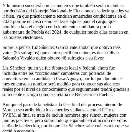
Y lo mismo sucederá con las mujeres que también serán incluidas
por decisión del Consejo Nacional de Elecciones, es decir que les va
ir bien, ya que prácticamente tendrían amarradas candidaturas en el
2024 porque en caso de no ser las elegidas para el cargo, que
pondría a la o él elegido en la inminente candidatura por la
gubernatura de Puebla del 2024, de cualquier modo ellas estarían en
las boletas electorales.
Sobre la petista Liz Sánchez García vale anotar que obtuvo más
votos (55 sufragios) que el otro perfil femenino, es decir Olivia
Salomón Vivaldo quien obtuvo 48 sufragios a su favor.
Liz Sánchez, quien ya fue diputada local y federal, ahora fue
incluida entre las “corcholatas” camoteras con potencial de
convertirse en la candidata a Casa Aguayo, por lo que durante el
mes en curso su nombre será medido para conocer sus alcances
reales por el nivel de conocimiento que seguramente tendrá gracias a
su reciente encargo como secretaria de Bienestar en Puebla.
Aunque el pase de la petista a la fase final del proceso interno de
Morena sea atribuido a los acuerdos y alianzas con el PT y el
PVEM, al final se trata de incluir nombres que sumen, mujeres con
puntos positivos, pero sobre todo que garanticen atracción de votos
el día de la elección, por lo que Liz Sánchez sabe cuál es reto que ya
decidió aceptarlo.