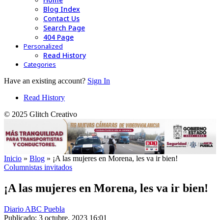
Blog Index
Contact Us
Search Page
404 Page
Personalized
Read History
Categories
Have an existing account?
Sign In
Read History
© 2025 Glitch Creativo
Inicio
»
Blog
»
¡A las mujeres en Morena, les va ir bien!
Columnistas invitados
¡A las mujeres en Morena, les va ir bien!
Diario ABC Puebla
Publicado: 3 octubre, 2023 16:01