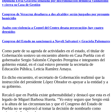
Diputada Elvia Graciela señalada por discriminación denuncia vandalismo
y cierra su Casa de Gestión
Congreso de Veracruz desafuera a dos alcaldes; serán juzgados por presunto
homicidio
Asalto con violencia a Coppel del Centro desata persecución; hay cuatro
detenidos
Congreso del Estado no sancionará a Nayeli Salvatori y Graciela Palomares
Como parte de su agenda de actividades en el estado, el titular de
Gobernación sostuvo un encuentro abierto en Casa Puebla con el
gobernador Sergio Salomón Céspedes Peregrina e integrantes del
gobierno estatal, en el cual estuvo presente la secretaria de
Educación Pública, Leticia Ramírez Amaya.
En dicho encuentro, el secretario de Gobernación reafirmó que la
instrucción del presidente López Obrador es apoyar a la entidad y a
su gobierno.
Recalcó que en Puebla existe gobernabilidad y destacó que esta es el
legado de Miguel Barbosa Huerta. “Yo estoy seguro que Sergio está
a la altura de las circunstancias y que el Congreso del Estado de
Puebla no se equivocó al tomar la decisión de nombrarlo como