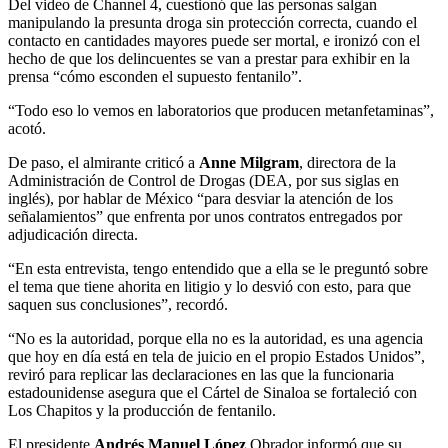
Del video de Channel 4, cuestionó que las personas salgan
manipulando la presunta droga sin protección correcta, cuando el
contacto en cantidades mayores puede ser mortal, e ironizó con el
hecho de que los delincuentes se van a prestar para exhibir en la
prensa “cómo esconden el supuesto fentanilo”.
“Todo eso lo vemos en laboratorios que producen metanfetaminas”,
acotó.
De paso, el almirante criticó a
Anne Milgram
, directora de la
Administración de Control de Drogas (DEA, por sus siglas en
inglés), por hablar de México “para desviar la atención de los
señalamientos” que enfrenta por unos contratos entregados por
adjudicación directa.
“En esta entrevista, tengo entendido que a ella se le preguntó sobre
el tema que tiene ahorita en litigio y lo desvió con esto, para que
saquen sus conclusiones”, recordó.
“No es la autoridad, porque ella no es la autoridad, es una agencia
que hoy en día está en tela de juicio en el propio Estados Unidos”,
reviró para replicar las declaraciones en las que la funcionaria
estadounidense asegura que el Cártel de Sinaloa se fortaleció con
Los Chapitos y la producción de fentanilo.
El presidente
Andrés Manuel López
Obrador informó que su