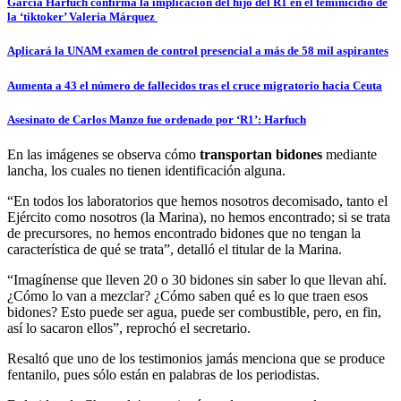
García Harfuch confirma la implicación del hijo del R1 en el feminicidio de
la ‘tiktoker’ Valeria Márquez
Aplicará la UNAM examen de control presencial a más de 58 mil aspirantes
Aumenta a 43 el número de fallecidos tras el cruce migratorio hacia Ceuta
Asesinato de Carlos Manzo fue ordenado por ‘R1’: Harfuch
En las imágenes se observa cómo
transportan bidones
mediante
lancha, los cuales no tienen identificación alguna.
“En todos los laboratorios que hemos nosotros decomisado, tanto el
Ejército como nosotros (la Marina), no hemos encontrado; si se trata
de precursores, no hemos encontrado bidones que no tengan la
característica de qué se trata”, detalló el titular de la Marina.
“Imagínense que lleven 20 o 30 bidones sin saber lo que llevan ahí.
¿Cómo lo van a mezclar? ¿Cómo saben qué es lo que traen esos
bidones? Esto puede ser agua, puede ser combustible, pero, en fin,
así lo sacaron ellos”, reprochó el secretario.
Resaltó que uno de los testimonios jamás menciona que se produce
fentanilo, pues sólo están en palabras de los periodistas.