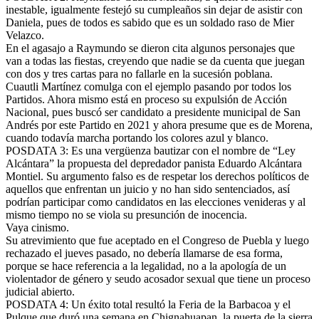
inestable, igualmente festejó su cumpleaños sin dejar de asistir con
Daniela, pues de todos es sabido que es un soldado raso de Mier
Velazco.
En el agasajo a Raymundo se dieron cita algunos personajes que
van a todas las fiestas, creyendo que nadie se da cuenta que juegan
con dos y tres cartas para no fallarle en la sucesión poblana.
Cuautli Martínez comulga con el ejemplo pasando por todos los
Partidos. Ahora mismo está en proceso su expulsión de Acción
Nacional, pues buscó ser candidato a presidente municipal de San
Andrés por este Partido en 2021 y ahora presume que es de Morena,
cuando todavía marcha portando los colores azul y blanco.
POSDATA 3: Es una vergüenza bautizar con el nombre de “Ley
Alcántara” la propuesta del depredador panista Eduardo Alcántara
Montiel. Su argumento falso es de respetar los derechos políticos de
aquellos que enfrentan un juicio y no han sido sentenciados, así
podrían participar como candidatos en las elecciones venideras y al
mismo tiempo no se viola su presunción de inocencia.
Vaya cinismo.
Su atrevimiento que fue aceptado en el Congreso de Puebla y luego
rechazado el jueves pasado, no debería llamarse de esa forma,
porque se hace referencia a la legalidad, no a la apología de un
violentador de género y seudo acosador sexual que tiene un proceso
judicial abierto.
POSDATA 4: Un éxito total resultó la Feria de la Barbacoa y el
Pulque que duró una semana en Chignahuapan, la puerta de la sierra