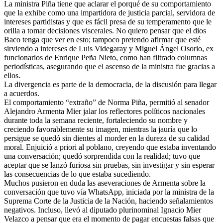
La ministra Piña tiene que aclarar el porqué de su comportamiento
que la exhibe como una impartidora de justicia parcial, servidora de
intereses partidistas y que es fácil presa de su temperamento que le
orilla a tomar decisiones viscerales. No quiero pensar que el dios
Baco tenga que ver en esto; tampoco pretendo afirmar que esté
sirviendo a intereses de Luis Videgaray y Miguel Ángel Osorio, ex
funcionarios de Enrique Peña Nieto, como han filtrado columnas
periodísticas, asegurando que el ascenso de la ministra fue gracias a
ellos.
La divergencia es parte de la democracia, de la discusión para llegar
a acuerdos.
El comportamiento “extraño” de Norma Piña, permitió al senador
Alejandro Armenta Mier jalar los reflectores políticos nacionales
durante toda la semana reciente, fortaleciendo su nombre y
creciendo favorablemente su imagen, mientras la jauría que lo
persigue se quedó sin dientes al morder en la dureza de su calidad
moral. Enjuició a priori al poblano, creyendo que estaba inventando
una conversación; quedó sorprendida con la realidad; tuvo que
aceptar que se lanzó furiosa sin pruebas, sin investigar y sin esperar
las consecuencias de lo que estaba sucediendo.
Muchos pusieron en duda las aseveraciones de Armenta sobre la
conversación que tuvo vía WhatsApp, iniciada por la ministra de la
Suprema Corte de la Justicia de la Nación, haciendo señalamientos
negativos. Incluso, llevó al diputado plurinominal Ignacio Mier
Velazco a pensar que era el momento de pagar encuestas falsas que