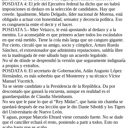
POSDATA 4: El jefe del Ejecutivo federal ha dicho que no habrá
imposiciones ni dedazo en la selección de candidatos. Hay que
creerle. Igualmente, Mario Delgado, líder nacional de Morena, está
obligado a actuar con honestidad, sensatez y decencia política. Eso
es congruencia entre el decir y el hacer.
POSDATA 5.- Mier Velazco, le está apostando al dedazo y a la
mentira. Lo aconsejable es que primero aclare todos los escándalos
en que está metido. Tiene la cola más larga que un canguro gigante.
Por cierto, circuló que su amigo, socio y cómplice, Arturo Rueda
Sánchez, el extorsionador que administra reputaciones, saldría libre
en la madrugada de este sábado bajo un acuerdo legaloide.
No sé de dónde se desprendió la versión que seguramente indignaría
a propios y extraños.
POSDATA 6: El secretario de Gobernación, Adán Augusto López
Hernández, es más soberbio que el Monterrey y su técnico Víctor
Manuel Vucetich.
Ya se siente candidato a la Presidencia de la República. Da por
descontado que ganará la encuesta, aunque en realidad es el
guardaespaldas de Claudia Sheinbaum.
No sea que le pase lo que al “Rey Midas”, que hasta sin chamba se
quedará después de esa lección que le dio Dante Siboldi y los Tigres
del Universitario de Nuevo León.
Y aguas, porque Marcelo Ebrard viene cerrando fuerte. No se dude
que el canciller echará el resto, poniendo a parir a todos. Esto no
acaba hasta que se acaba.