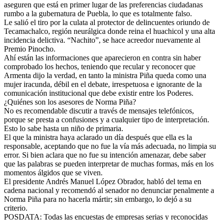
aseguren que está en primer lugar de las preferencias ciudadanas
rumbo a la gubernatura de Puebla, lo que es totalmente falso.
Le salió el tiro por la culata al protector de delincuentes oriundo de
Tecamachalco, región neurálgica donde reina el huachicol y una alta
incidencia delictiva. “Nachito”, se hace acreedor nuevamente al
Premio Pinocho.
Ahí están las informaciones que aparecieron en contra sin haber
comprobado los hechos, teniendo que recular y reconocer que
Armenta dijo la verdad, en tanto la ministra Piña queda como una
mujer iracunda, débil en el debate, irrespetuosa e ignorante de la
comunicación institucional que debe existir entre los Poderes.
¿Quiénes son los asesores de Norma Piña?
No es recomendable discutir a través de mensajes telefónicos,
porque se presta a confusiones y a cualquier tipo de interpretación.
Esto lo sabe hasta un niño de primaria.
El que la ministra haya aclarado un día después que ella es la
responsable, aceptando que no fue la vía más adecuada, no limpia su
error. Si bien aclara que no fue su intención amenazar, debe saber
que las palabras se pueden interpretar de muchas formas, más en los
momentos álgidos que se viven.
El presidente Andrés Manuel López Obrador, habló del tema en
cadena nacional y recomendó al senador no denunciar penalmente a
Norma Piña para no hacerla mártir; sin embargo, lo dejó a su
criterio.
POSDATA: Todas las encuestas de empresas serias y reconocidas