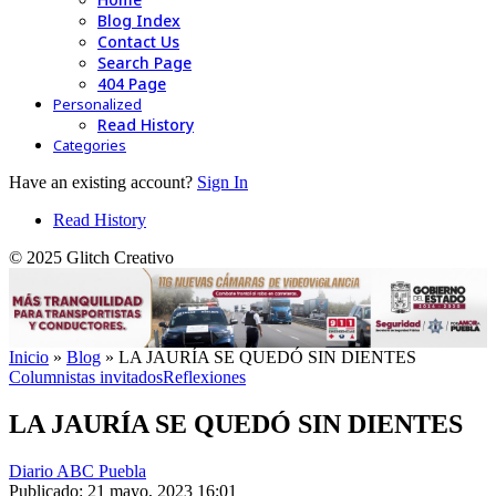
Blog Index
Contact Us
Search Page
404 Page
Personalized
Read History
Categories
Have an existing account?
Sign In
Read History
© 2025 Glitch Creativo
Inicio
»
Blog
»
LA JAURÍA SE QUEDÓ SIN DIENTES
Columnistas invitados
Reflexiones
LA JAURÍA SE QUEDÓ SIN DIENTES
Diario ABC Puebla
Publicado: 21 mayo, 2023 16:01