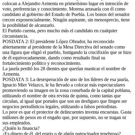
colocan a Alejandro Armenta en primerísimo lugar en intención de
voto, preferencias y conocimiento. Morena arrasaría con él como
candidato al gobierno del Estado de Puebla. Los bonos del senador
crecen exponencialmente. Ningún aspirante, sin menosprecio, tiene
la posibilidad de alcanzarlo.
El Partido cuenta, pero mucho más el candidato en cualquier
circunstancia.
POSDATA 2: El presidente López Obrador, ha reconocido
abiertamente al presidente de la Mesa Directiva del senado como
una figura que eligió el pueblo, fustigando la crucifixión que se hizo
de él equivocadamente, dando como resultado final su
fortalecimiento político y reconocimiento.
La jauría perdió los 28 dientes que querían masticar el nombre de
Armenta.
POSDATA 3: La desesperación de uno de los líderes de esa jauría,
Ignacio Mier Velazco, le ha llevado a colocar más espectaculares
promoviendo su imagen en la zona conurbada de la capital poblana,
utilizando el nombre de otra revista de quinta, como tantas que
circulan, al igual que portales que son un desfiguro que fingen ser
negocios periodísticos legales, utilizando a falsos periodistas.
Lo peor es que el protector de delincuentes inventa encuestas. Gasta
millones de pesos en el engaño que, por supuesto, no se tragan ni
sus empleados.
¿Quién lo financia?
¿Es dinero de él, del erario o de algún patrocinador tenebroso?