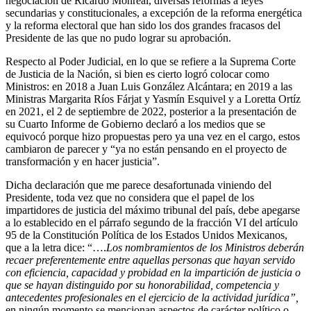
negociación de Ricardo Monreal, diversas reformas a leyes
secundarias y constitucionales, a excepción de la reforma energética
y la reforma electoral que han sido los dos grandes fracasos del
Presidente de las que no pudo lograr su aprobación.
Respecto al Poder Judicial, en lo que se refiere a la Suprema Corte
de Justicia de la Nación, si bien es cierto logró colocar como
Ministros: en 2018 a Juan Luis González Alcántara; en 2019 a las
Ministras Margarita Ríos Fárjat y Yasmín Esquivel y a Loretta Ortíz
en 2021, el 2 de septiembre de 2022, posterior a la presentación de
su Cuarto Informe de Gobierno declaró a los medios que se
equivocó porque hizo propuestas pero ya una vez en el cargo, estos
cambiaron de parecer y “ya no están pensando en el proyecto de
transformación y en hacer justicia”.
Dicha declaración que me parece desafortunada viniendo del
Presidente, toda vez que no considera que el papel de los
impartidores de justicia del máximo tribunal del país, debe apegarse
a lo establecido en el párrafo segundo de la fracción VI del artículo
95 de la Constitución Política de los Estados Unidos Mexicanos,
que a la letra dice: “….
Los nombramientos de los Ministros deberán
recaer preferentemente entre aquellas personas que hayan servido
con eficiencia, capacidad y probidad en la impartición de justicia o
que se hayan distinguido por su honorabilidad, competencia y
antecedentes profesionales en el ejercicio de la actividad jurídica”,
en ningún momento se mencionan aspectos de carácter político o