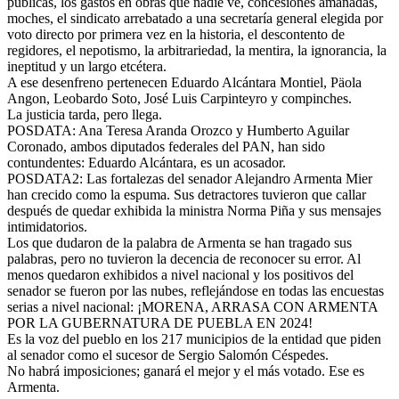
públicas, los gastos en obras que nadie ve, concesiones amañadas,
moches, el sindicato arrebatado a una secretaría general elegida por
voto directo por primera vez en la historia, el descontento de
regidores, el nepotismo, la arbitrariedad, la mentira, la ignorancia, la
ineptitud y un largo etcétera.
A ese desenfreno pertenecen Eduardo Alcántara Montiel, Päola
Angon, Leobardo Soto, José Luis Carpinteyro y compinches.
La justicia tarda, pero llega.
POSDATA: Ana Teresa Aranda Orozco y Humberto Aguilar
Coronado, ambos diputados federales del PAN, han sido
contundentes: Eduardo Alcántara, es un acosador.
POSDATA2: Las fortalezas del senador Alejandro Armenta Mier
han crecido como la espuma. Sus detractores tuvieron que callar
después de quedar exhibida la ministra Norma Piña y sus mensajes
intimidatorios.
Los que dudaron de la palabra de Armenta se han tragado sus
palabras, pero no tuvieron la decencia de reconocer su error. Al
menos quedaron exhibidos a nivel nacional y los positivos del
senador se fueron por las nubes, reflejándose en todas las encuestas
serias a nivel nacional: ¡MORENA, ARRASA CON ARMENTA
POR LA GUBERNATURA DE PUEBLA EN 2024!
Es la voz del pueblo en los 217 municipios de la entidad que piden
al senador como el sucesor de Sergio Salomón Céspedes.
No habrá imposiciones; ganará el mejor y el más votado. Ese es
Armenta.