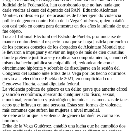
Judicial de la Federación, han corroborado que no hay nada que
darle vueltas al caso del diputado del PAN, Eduardo Alcántara
Montiel, confeso en par de ocasiones de haber ejercido violencia
política de género contra Erika de la Vega Gutiérrez, quien batalló
con casi todo en contra para demostrar en dos años la infamia de que
fue objeto.
Toca al Tribunal Electoral del Estado de Puebla, pronunciarse de
manera contundente al respecto para que se haga justicia por encima
de los penosos consejos de los abogados de Alcántara Montiel que
le llevaron a impugnar y enviar un legajo de más de cien cuartillas
donde pretende justificarse y explicar su comportamiento, cuando él
mismo ha hecho pública su culpabilidad, redondeando con el
ofrecimiento hipócrita y soberbio de disculparse en la sesión del
Congreso del Estado ante Erika de la Vega por los hecho ocurridos
previo a la elección de Puebla de 2021, en complicidad con
Genoveva Huerta, actual diputada federal.
La violencia política de género es un delito grave que amerita cárcel
y sanción económica, abarcando cualquier acto físico, sexual,
emocional, económico y psicológico, incluidas las amenazas de tales
actos que influyan en una persona. Estas son formas de violencia
más comunes que sufren las mujeres a nivel mundial.
Se debe aclarar que la violencia de género también es contra los
hombres.
Erika de la Vega Gutiérrez, entabló una lucha que ha cumplido dos