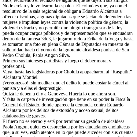
años, recibiendo el rechazo de algunos que se dijeron sus amigos.
No le creían y le voltearon la espalda. El colmó es que, ya con el
resolutivo de la sala regional de obligar a Eduardo Alcántara a
ofrecer disculpas, algunas diputadas que se jactan de defender a las
mujeres e impulsan leyes contra la violencia política de género, la
violencia vicaria y no permitir que ningún transgresor de la ley
pueda ocupar cargos públicos y de representación que se encuadran
dentro de la famosa 3de3, le jugaron rudo a Erika de la Vega y hasta
se tomaron una foto en plena Cámara de Diputados en muestra de
solidaridad hacia el yerno de la ignorante alcaldesa panista de San
Pedro Cholula, Paola Angon Silva.
Primero sus intereses partidistas y luego el deber moral y
profesional.
Vaya, hasta las legisladoras por Cholula apapacharon al “Rasputín”
Alcántara Montiel.
¡Vergonzoso!, sin meditar que el delito le puede costar la cárcel al
panista y a ellas el desprestigio.
Quizá le deben a él y a Genoveva Huerta lo que ahora son.
Y falta la carpeta de investigación que tiene en su poder la Fiscalía
General del Estado, donde aparece la denuncia contra Eduardo
Alcántara por los delitos de extorsión y acoso sexual, delitos
catalogados de graves.
El fuero no es eterno y está por terminar su gestión de alcaldesa
Paola Angon, quien es despreciada por los ciudadanos cholultecas
que, a su vez, están atentos en lo que puede suceder con sus cuentas