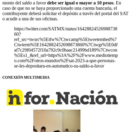
monto del saldo a favor
debe ser igual o mayor a 10 pesos
. En
caso de que no se haya proporcionado una cuenta bancaria, el
contribuyente deberá solicitar el depósito a través del portal del SAT
o acudir a una de sus oficinas.
https://twitter.com/SATMX/status/16428824526988738
60?
ref_src=twsrc%5Etfw%7Ctwcamp%5Etweetembed%7
Ctwterm%5E1642882452698873860%7Ctwgr%5E0df
af7c29f04572f10a792c9c0baac21499bd189%7Ctwcon
%5Es1_&ref_url=https%3A%2F%2Fwww.mediotiemp
o.com%2Fotros-mundos%2Fsat-2023-a-que-personas-
se-les-depositara-en-automatico-su-saldo-a-favor
CONEXIÓN MULTIMEDIA