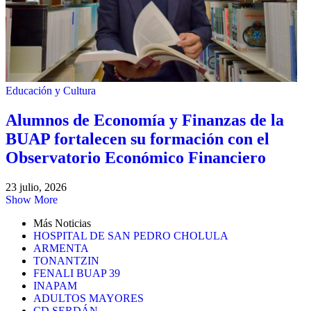
Educación y Cultura
Alumnos de Economía y Finanzas de la
BUAP fortalecen su formación con el
Observatorio Económico Financiero
23 julio, 2026
Show More
Más Noticias
HOSPITAL DE SAN PEDRO CHOLULA
ARMENTA
TONANTZIN
FENALI BUAP 39
INAPAM
ADULTOS MAYORES
CD SERDÁN