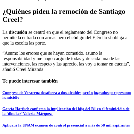
¿Quiénes piden la remoción de Santiago
Creel?
La
discusión
se centró en que el reglamento del Congreso no
permite la entrada con armas pero el código del Ejército sí obliga a
que la escolta las porte.
“Asumo los errores que se hayan cometido, asumo la
responsabilidad y me hago cargo de todas y de cada una de las
intervenciones, las respeto y las aprecio, las voy a tomar en cuenta”,
añadió Creel Miranda.
Te puede interesar también
Congreso de Veracruz desafuera a dos alcaldes; serán juzgados por presunto
homicidio
García Harfuch confirma la implicación del hijo del R1 en el feminicidio de
la ‘tiktoker’ Valeria Márquez
Aplicará la UNAM examen de control presencial a más de 58 mil aspirantes