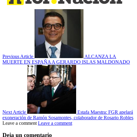
Previous Article
ALCANZA LA
MUERTE EN ESPAÑA A GERARDO ISLAS MALDONADO
Next Article
Estafa Maestra: FGR apelará
exoneración de Ramón Sosamontes, colaborador de Rosario Robles
Leave a comment
Leave a comment
Deja un comentario