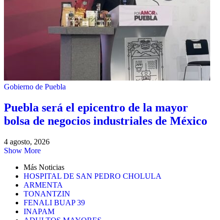
Gobierno de Puebla
Puebla será el epicentro de la mayor
bolsa de negocios industriales de México
4 agosto, 2026
Show More
Más Noticias
HOSPITAL DE SAN PEDRO CHOLULA
ARMENTA
TONANTZIN
FENALI BUAP 39
INAPAM