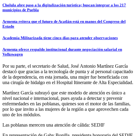
Cholula abre paso a la digitalización turística; buscan integrar a los 217
municipios de Puebla
Armenta reitera que el futuro de Acatlán está en manos del Congreso del
Estado
Academia Militarizada tiene cinco días para atender observaciones
Armenta ofrece respaldo institucional durante negociación salarial en
Volkswagen
Por su parte, el secretario de Salud, José Antonio Martínez García
destacó que gracias a la tecnología de punta y al personal capacitado
de la dependencia, en esta jornada, una mujer fue beneficiada con
una cirugía de hidalgo en el Hospital Itinerante de Alta Especialidad.
Martínez García subrayó que este modelo de atención es único a
nivel nacional e internacional, pues ayuda a detectar y prevenir
enfermedades en las poblanas, quienes son el motor de las familias,
por lo que invito a las mujeres de la región a que aprovechen cada
uno de los módulos.
Las poblanas merecen una atención de cálida: SEDIF
En representación de Gaby Bonilla, presidenta honoraria del SEDIF,