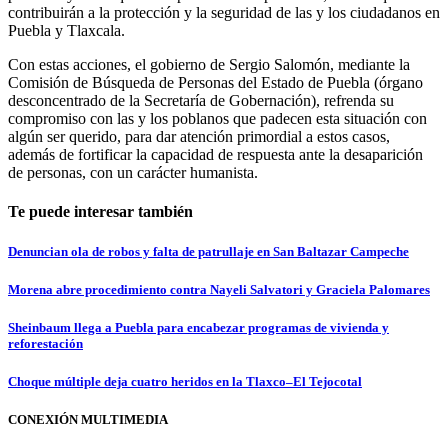
contribuirán a la protección y la seguridad de las y los ciudadanos en
Puebla y Tlaxcala.
Con estas acciones, el gobierno de Sergio Salomón, mediante la
Comisión de Búsqueda de Personas del Estado de Puebla (órgano
desconcentrado de la Secretaría de Gobernación), refrenda su
compromiso con las y los poblanos que padecen esta situación con
algún ser querido, para dar atención primordial a estos casos,
además de fortificar la capacidad de respuesta ante la desaparición
de personas, con un carácter humanista.
Te puede interesar también
Denuncian ola de robos y falta de patrullaje en San Baltazar Campeche
Morena abre procedimiento contra Nayeli Salvatori y Graciela Palomares
Sheinbaum llega a Puebla para encabezar programas de vivienda y
reforestación
Choque múltiple deja cuatro heridos en la Tlaxco–El Tejocotal
CONEXIÓN MULTIMEDIA