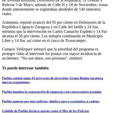
de Avenida Reforma, Defensores de la República, 31 Oriente y
Bulevar 5 de Mayo, además de Calle H y 18 de Noviembre, zonas
donde anteriormente se registraban alrededor de 140 siniestros
viales.
Asimismo, reportó avances del 95 por ciento en Defensores de la
República e Ignacio Zaragoza y en Calle del Jardín y 24 Sur,
mientras que la intervención en Carlos Camacho Espíritu y 14 Sur
alcanza el 50 por ciento. Los trabajos continuarán en Municipio
Libre y 14 Sur, así como en el casco de Xonacatepec.
Campos Velázquez subrayó que la prioridad del programa es
proteger vidas al intervenir los puntos con mayor incidencia de
accidentes. “No son datos, son personas”, enfatizó.
Te puede interesar también
Puebla capital suma 43 proyectos de inversión; Grupo Bimbo encabeza
nuevas expansiones
Puebla impulsa la exportación de empresas con convocatoria gratuita
Puebla apuesta por más policías; duplica apoyo económico a cadetes
Cabildo de Puebla declara agosto como el Mes de los Policías