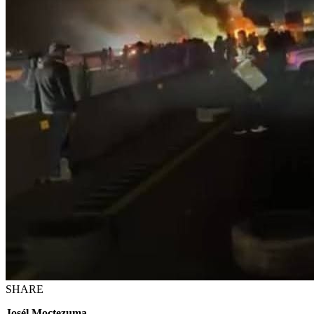
SHARE
Josél Moctezuma