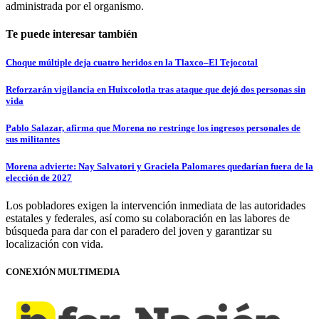
administrada por el organismo.
Te puede interesar también
Choque múltiple deja cuatro heridos en la Tlaxco–El Tejocotal
Reforzarán vigilancia en Huixcolotla tras ataque que dejó dos personas sin
vida
Pablo Salazar, afirma que Morena no restringe los ingresos personales de
sus militantes
Morena advierte: Nay Salvatori y Graciela Palomares quedarían fuera de la
elección de 2027
Los pobladores exigen la intervención inmediata de las autoridades
estatales y federales, así como su colaboración en las labores de
búsqueda para dar con el paradero del joven y garantizar su
localización con vida.
CONEXIÓN MULTIMEDIA