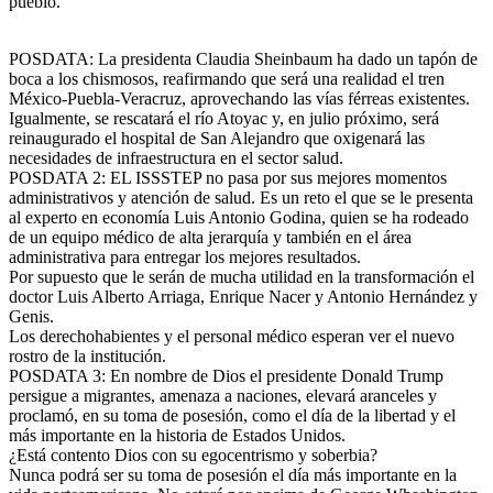
pueblo.
POSDATA: La presidenta Claudia Sheinbaum ha dado un tapón de
boca a los chismosos, reafirmando que será una realidad el tren
México-Puebla-Veracruz, aprovechando las vías férreas existentes.
Igualmente, se rescatará el río Atoyac y, en julio próximo, será
reinaugurado el hospital de San Alejandro que oxigenará las
necesidades de infraestructura en el sector salud.
POSDATA 2: EL ISSSTEP no pasa por sus mejores momentos
administrativos y atención de salud. Es un reto el que se le presenta
al experto en economía Luis Antonio Godina, quien se ha rodeado
de un equipo médico de alta jerarquía y también en el área
administrativa para entregar los mejores resultados.
Por supuesto que le serán de mucha utilidad en la transformación el
doctor Luis Alberto Arriaga, Enrique Nacer y Antonio Hernández y
Genis.
Los derechohabientes y el personal médico esperan ver el nuevo
rostro de la institución.
POSDATA 3: En nombre de Dios el presidente Donald Trump
persigue a migrantes, amenaza a naciones, elevará aranceles y
proclamó, en su toma de posesión, como el día de la libertad y el
más importante en la historia de Estados Unidos.
¿Está contento Dios con su egocentrismo y soberbia?
Nunca podrá ser su toma de posesión el día más importante en la