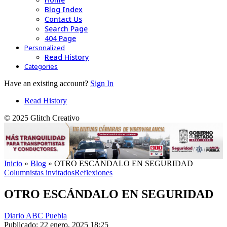
Blog Index
Contact Us
Search Page
404 Page
Personalized
Read History
Categories
Have an existing account?
Sign In
Read History
© 2025 Glitch Creativo
Inicio
»
Blog
»
OTRO ESCÁNDALO EN SEGURIDAD
Columnistas invitados
Reflexiones
OTRO ESCÁNDALO EN SEGURIDAD
Diario ABC Puebla
Publicado: 22 enero, 2025 18:25