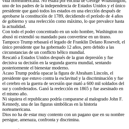
vida norteamericana. No estará por encima de George Whashington,
uno de los padres de la independencia de Estados Unidos y el único
presidente que ganó todos los estados en una elección después de
aprobarse la constitución de 1789, decidiendo el período de 4 años
de gobierno y una reelección como máximo, lo que prevalece hasta
la actualidad.
Con todo el poder concentrado en un solo hombre, Washington no
abusó ni extendió su mandado para convertirse en un tirano.
Tampoco Trump rebasará el legado de Franklin Delano Rosevelt, el
único presidente que ha gobernado 12 años, pero debido a las
circunstancias de un conflicto bélico mundial.
Rescató a Estados Unidos después de la gran depresión y fue
decisiva su decisión en la segunda guerra mundial, sentando
posteriormente el bienestar moderno.
Acaso Trump podría opacar la figura de Abraham Lincoln, el
presidente que estuvo contra la esclavitud y la discriminación y fue
el cerebro en la guerra de secesión que mató a 600 mil soldados del
sur y confederados. Ganó la reelección en 1865 y fue asesinado en
el mismo año.
Ni siquiera el republicano podría compararse al malogrado John F.
Kennedy, una de las figuras simbólicas en la historia
norteamericana.
Dios no ha de estar muy contento con un pagano que en su nombre
persigue, amenaza, confronta y discrimina.