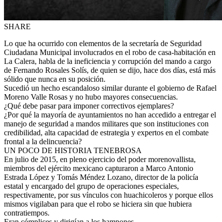
SHARE
Lo que ha ocurrido con elementos de la secretaría de Seguridad
Ciudadana Municipal involucrados en el robo de casa-habitación en
La Calera, habla de la ineficiencia y corrupción del mando a cargo
de Fernando Rosales Solís, de quien se dijo, hace dos días, está más
sólido que nunca en su posición.
Sucedió un hecho escandaloso similar durante el gobierno de Rafael
Moreno Valle Rosas y no hubo mayores consecuencias.
¿Qué debe pasar para imponer correctivos ejemplares?
¿Por qué la mayoría de ayuntamientos no han accedido a entregar el
manejo de seguridad a mandos militares que son instituciones con
credibilidad, alta capacidad de estrategia y expertos en el combate
frontal a la delincuencia?
UN POCO DE HISTORIA TENEBROSA
En julio de 2015, en pleno ejercicio del poder morenovallista,
miembros del ejército mexicano capturaron a Marco Antonio
Estrada López y Tomás Méndez Lozano, director de la policía
estatal y encargado del grupo de operaciones especiales,
respectivamente, por sus vínculos con huachicoleros y porque ellos
mismos vigilaban para que el robo se hiciera sin que hubiera
contratiempos.
Eran cómplices y dirigían a los hampones.