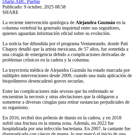
Diario ABC Puebla
Publicado: 9 octubre, 2025 08:58
SHARE
La reciente intervención quirúrgica de
Alejandra Guzmán
en la
columna vertebral ha generado inquietud entre sus seguidores,
quienes aguardan información oficial sobre su evolución.
La noticia fue difundida por el programa Ventaneando, donde Pati
Chapoy detalló que la artista mexicana, de 57 años, fue sometida a
una cirugía de emergencia debido a complicaciones derivadas de
problemas crónicos en la cadera y la columna.
La trayectoria médica de Alejandra Guzmán ha estado marcada por
múltiples intervenciones desde 2009, cuando una mala aplicación de
biopolímeros desencadenó graves secuelas.
Entre las complicaciones más severas que ha enfrentado se
encuentran la necrosis y otras afectaciones que la obligaron a
someterse a diversas cirugías para retirar sustancias perjudiciales de
su organismo.
En 2016, recibió dos prótesis de titanio en la cadera, y en 2018
sufrió una fractura en la misma zona. Además, en 2022 fue
hospitalizada por una infección bacteriana. En 2007, la cantante fue
diagnosticada con cáncer de mama, lo que marcó el inicio de una