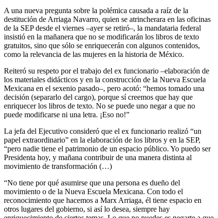
A una nueva pregunta sobre la polémica causada a raíz de la
destitución de Arriaga Navarro, quien se atrincherara en las oficinas
de la SEP desde el viernes –ayer se retiró–, la mandataria federal
insistió en la mañanera que no se modificarán los libros de texto
gratuitos, sino que sólo se enriquecerán con algunos contenidos,
como la relevancia de las mujeres en la historia de México.
Reiteró su respeto por el trabajo del ex funcionario –elaboración de
los materiales didácticos y en la construcción de la Nueva Escuela
Mexicana en el sexenio pasado–, pero acotó: “hemos tomado una
decisión (separarlo del cargo), porque sí creemos que hay que
enriquecer los libros de texto. No se puede uno negar a que no
puede modificarse ni una letra. ¡Eso no!”
La jefa del Ejecutivo consideró que el ex funcionario realizó “un
papel extraordinario” en la elaboración de los libros y en la SEP,
“pero nadie tiene el patrimonio de un espacio público. Yo puedo ser
Presidenta hoy, y mañana contribuir de una manera distinta al
movimiento de transformación (…)
“No tiene por qué asumirse que una persona es dueño del
movimiento o de la Nueva Escuela Mexicana. Con todo el
reconocimiento que hacemos a Marx Arriaga, él tiene espacio en
otros lugares del gobierno, si así lo desea, siempre hay
enriquecimiento de ciertos temas. Lo que no puedes es negarte a que