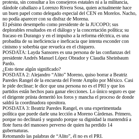
protesta, sin consultar a los consejeros estatales ni a la militancia,
dándole caballazo a Lorenzo Rivera Sosa, quien actualmente hace
un buen papel como delegado especial del CEN en Morelos. Nacho,
no podía aparecer con su disfraz de Morena.
El pésimo desempeño como presidente de la JUCOPO; sus
deplorables resultados en el diálogo y la concertación política; su
fracaso en Durango y en el impulso a la reforma eléctrica, es una
probadita de su ineficiencia e ineficacia que intenta esconder con
cinismo y soberbia que revuelca en el chiquero.
POSDATA: Layda Sansores es una persona de las confianzas del
presidente Andrés Manuel López Obrador y Claudia Sheinbaum
Pardo.
¿Esto tiene algún significado?
POSDATA 2: Alejandro “Alito” Moreno, quiso borrar a Beatriz
Paredes Rangel de la encuesta del Frente Amplio por México. Casi
le pide declinar; le dice que una persona no es el PRI y que los
partidos están hechos para ganar elecciones. Lo único seguro es que
el dirigente priista demeritó los foros y mancha el proceso de donde
saldrá la coordinadora opositora.
POSDATA 3: Beatriz Paredes Rangel, es una experimentada
política que puede darle una lección a Moreno Cárdenas. Primero,
porque no declinará y segundo porque su dignidad la mantendrá a
flote fuera del manoseo perverso de quien ha perdido 14
gubernaturas.
Retomando las palabras de “Alito”, él no es el PRI.