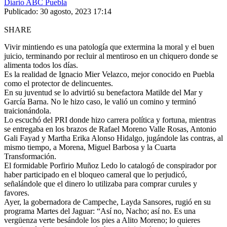
Diario ABC Puebla
Publicado: 30 agosto, 2023 17:14
SHARE
Vivir mintiendo es una patología que extermina la moral y el buen
juicio, terminando por recluir al mentiroso en un chiquero donde se
alimenta todos los días.
Es la realidad de Ignacio Mier Velazco, mejor conocido en Puebla
como el protector de delincuentes.
En su juventud se lo advirtió su benefactora Matilde del Mar y
García Barna. No le hizo caso, le valió un comino y terminó
traicionándola.
Lo escuchó del PRI donde hizo carrera política y fortuna, mientras
se entregaba en los brazos de Rafael Moreno Valle Rosas, Antonio
Gali Fayad y Martha Erika Alonso Hidalgo, jugándole las contras, al
mismo tiempo, a Morena, Miguel Barbosa y la Cuarta
Transformación.
El formidable Porfirio Muñoz Ledo lo catalogó de conspirador por
haber participado en el bloqueo cameral que lo perjudicó,
señalándole que el dinero lo utilizaba para comprar curules y
favores.
Ayer, la gobernadora de Campeche, Layda Sansores, rugió en su
programa Martes del Jaguar: “Así no, Nacho; así no. Es una
vergüenza verte besándole los pies a Alito Moreno; lo quieres