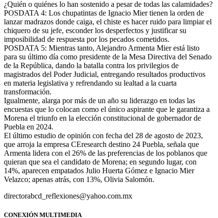
¿Quién o quiénes lo han sostenido a pesar de todas las calamidades?
POSDATA 4: Los chupatintas de Ignacio Mier tienen la orden de
lanzar madrazos donde caiga, el chiste es hacer ruido para limpiar el
chiquero de su jefe, esconder los desperfectos y justificar su
imposibilidad de respuesta por los pecados cometidos.
POSDATA 5: Mientras tanto, Alejandro Armenta Mier está listo
para su último día como presidente de la Mesa Directiva del Senado
de la República, dando la batalla contra los privilegios de
magistrados del Poder Judicial, entregando resultados productivos
en materia legislativa y refrendando su lealtad a la cuarta
transformación.
Igualmente, alarga por más de un año su liderazgo en todas las
encuestas que lo colocan como el único aspirante que le garantiza a
Morena el triunfo en la elección constitucional de gobernador de
Puebla en 2024.
El último estudio de opinión con fecha del 28 de agosto de 2023,
que arroja la empresa CEresearch destino 24 Puebla, señala que
Armenta lidera con el 26% de las preferencias de los poblanos que
quieran que sea el candidato de Morena; en segundo lugar, con
14%, aparecen empatados Julio Huerta Gómez e Ignacio Mier
Velazco; apenas atrás, con 13%, Olivia Salomón.
directorabcd_reflexiones@yahoo.com.mx
CONEXIÓN MULTIMEDIA