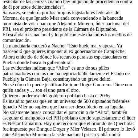
resucitar de las cenizas cuando hay un juicio de procedencia contra
de él por actos delincuenciales”.
Sansores, se enteró, por los propios legisladores federales de
Morena, de que Ignacio Mier anda convenciendo a la bancada
morenista de votar para que Alejandro Moreno, líder nacional del
PRI, sea el próximo presidente de la Cámara de Diputados.
El escándalo es nacional y lo publican este día todos los medios de
comunicación.
La mandataria encueró a Nacho: “Esto huele mal y apesta. Ya
trascendió que quieres imponer al ex gobernador de Campeche.
Ahora entiendo de dónde los recursos para sus espectaculares en
Puebla donde busca la gubernatura”.
Las evidencias indican que “Alito” es uno de sus pillos
patrocinadores con los que ha negociado ilícitamente el Estado de
Puebla y la Cámara Baja, constituyendo un grave delito.
No sé cómo lo puede justificar Enrique Doger Guerrero. Dime con
quién andas y… son el uno para el otro.
Quieren apoderarse del gobierno poblano hasta el 2036.
Es inaudito pensar que en un universo de 500 diputados federales
Ignacio Mier no supiera que iba a ser descubierto en su jugada.
No solamente busca consolidar el patrocinio de “Alito”, también
asegurar el mangoneo del PRI poblano donde supuestamente el líder
es Néstor Camarillo. Hay que recordar que el oriundo de Quecholac
fue impuesto por Enrique Doger y Mier Velazco. El primero lo llevó
ante Alejandro Moreno a la sede nacional priista y allá rindió