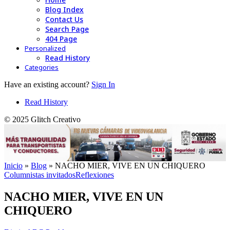
Blog Index
Contact Us
Search Page
404 Page
Personalized
Read History
Categories
Have an existing account?
Sign In
Read History
© 2025 Glitch Creativo
Inicio
»
Blog
»
NACHO MIER, VIVE EN UN CHIQUERO
Columnistas invitados
Reflexiones
NACHO MIER, VIVE EN UN
CHIQUERO