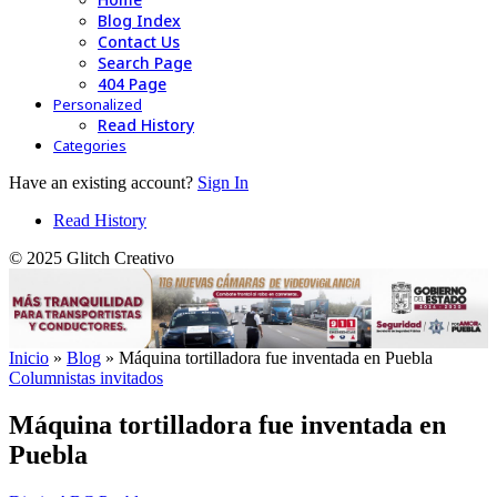
Blog Index
Contact Us
Search Page
404 Page
Personalized
Read History
Categories
Have an existing account?
Sign In
Read History
© 2025 Glitch Creativo
Inicio
»
Blog
»
Máquina tortilladora fue inventada en Puebla
Columnistas invitados
Máquina tortilladora fue inventada en
Puebla