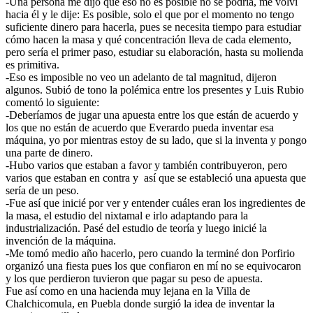
-Una persona me dijo que eso no es posible no se podría, me volví
hacia él y le dije: Es posible, solo el que por el momento no tengo
suficiente dinero para hacerla, pues se necesita tiempo para estudiar
cómo hacen la masa y qué concentración lleva de cada elemento,
pero sería el primer paso, estudiar su elaboración, hasta su molienda
es primitiva.
-Eso es imposible no veo un adelanto de tal magnitud, dijeron
algunos. Subió de tono la polémica entre los presentes y Luis Rubio
comentó lo siguiente:
-Deberíamos de jugar una apuesta entre los que están de acuerdo y
los que no están de acuerdo que Everardo pueda inventar esa
máquina, yo por mientras estoy de su lado, que si la inventa y pongo
una parte de dinero.
-Hubo varios que estaban a favor y también contribuyeron, pero
varios que estaban en contra y así que se estableció una apuesta que
sería de un peso.
-Fue así que inicié por ver y entender cuáles eran los ingredientes de
la masa, el estudio del nixtamal e irlo adaptando para la
industrialización. Pasé del estudio de teoría y luego inicié la
invención de la máquina.
-Me tomó medio año hacerlo, pero cuando la terminé don Porfirio
organizó una fiesta pues los que confiaron en mí no se equivocaron
y los que perdieron tuvieron que pagar su peso de apuesta.
Fue así como en una hacienda muy lejana en la Villa de
Chalchicomula, en Puebla donde surgió la idea de inventar la