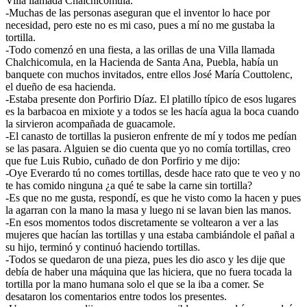
Villa llamada Chalchicomula.
-Muchas de las personas aseguran que el inventor lo hace por
necesidad, pero este no es mi caso, pues a mí no me gustaba la
tortilla.
-Todo comenzó en una fiesta, a las orillas de una Villa llamada
Chalchicomula, en la Hacienda de Santa Ana, Puebla, había un
banquete con muchos invitados, entre ellos José María Couttolenc,
el dueño de esa hacienda.
-Estaba presente don Porfirio Díaz. El platillo típico de esos lugares
es la barbacoa en mixiote y a todos se les hacía agua la boca cuando
la sirvieron acompañada de guacamole.
-El canasto de tortillas la pusieron enfrente de mí y todos me pedían
se las pasara. Alguien se dio cuenta que yo no comía tortillas, creo
que fue Luis Rubio, cuñado de don Porfirio y me dijo:
-Oye Everardo tú no comes tortillas, desde hace rato que te veo y no
te has comido ninguna ¿a qué te sabe la carne sin tortilla?
-Es que no me gusta, respondí, es que he visto como la hacen y pues
la agarran con la mano la masa y luego ni se lavan bien las manos.
-En esos momentos todos discretamente se voltearon a ver a las
mujeres que hacían las tortillas y una estaba cambiándole el pañal a
su hijo, terminó y continuó haciendo tortillas.
-Todos se quedaron de una pieza, pues les dio asco y les dije que
debía de haber una máquina que las hiciera, que no fuera tocada la
tortilla por la mano humana solo el que se la iba a comer. Se
desataron los comentarios entre todos los presentes.