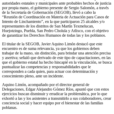
autoridades estatales y municipales ante probables hechos de justicia
por propia mano, el gobierno presente de Sergio Salomón, a través
de la Secretaría de Gobernación (SEGOB), llevó a cabo la
“Reunión de Coordinación en Materia de Actuación para Casos de
Intento de Linchamiento”, en la que participaron 25 alcaldes y/o
representantes de los distritos de San Martín Texmelucan,
Huejotzingo, Puebla, San Pedro Cholula y Atlixco, con el objetivo
de garantizar los Derechos Humanos de todas las y los poblanos.
El titular de la SEGOB, Javier Aquino Limón destacó que este
encuentro es de suma relevancia, ya que los gobiernos deben
trabajar de la mano, sin distinción, para brindar una atención precisa
y asertiva; señaló que derivado de este tipo de capacitaciones, en las
que el gobierno estatal ha hecho hincapié en la vinculación, se busca
puntualizar las competencias y responsabilidades que le
corresponden a cada quien, para actuar con determinación y
conocimiento pleno, ante un incidente.
Aquino Limón, acompañado por el director general de
Delegaciones, Edgar Alejandro Gómez Ríos, apuntó que con estos
ejercicios buscan disminuir y erradicar la problemática, por lo que
exhortó a las y los asistentes a transmitirlo a sus colaboradores, crear
conciencia social y hacer equipo por el bienestar de las familias
poblanas.