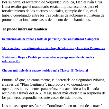
Por su parte, el secretario de Seguridad Pública, Daniel Iván Cruz
Luna resaltó que el mandatario estatal impulsa acciones para el
fortalecimiento de los cuerpos policiales, ejemplo de ello, es el
trabajo coordinado entre los tres órdenes de gobierno en materia de
protocolo nacional ante casos de intento de linchamientos.
Te puede interesar también
Denuncian ola de robos y falta de patrullaje en San Baltazar Campeche
Morena abre procedimiento contra Nayeli Salvatori y Graciela Palomares
Sheinbaum llega a Puebla para encabezar programas de vivienda y
reforestación
Choque múltiple deja cuatro heridos en la Tlaxco–El Tejocotal
Puntualizó que, adicionalmente, la Secretaría de Seguridad Pública,
a través del “Plan Centinela”, incorporó a 70 operadores y
operadoras intervinientes para reforzar la atención a las llamadas
recibidas a través del 9-1-1 y así, hacer más eficiente la respuesta de
los primeros respondientes ante casos de esta índole.
Los temas expuestos fueron: Coordinación en materia de actuación