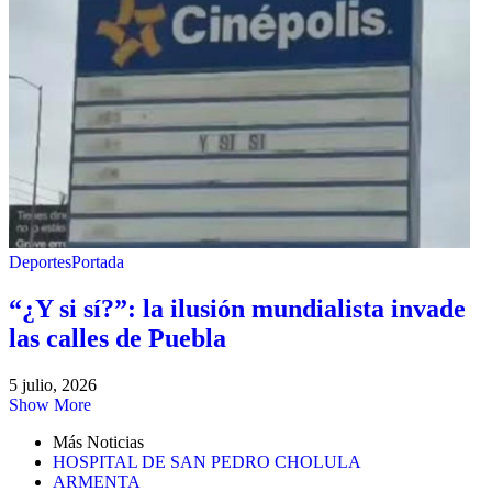
Deportes
Portada
“¿Y si sí?”: la ilusión mundialista invade
las calles de Puebla
5 julio, 2026
Show More
Más Noticias
HOSPITAL DE SAN PEDRO CHOLULA
ARMENTA