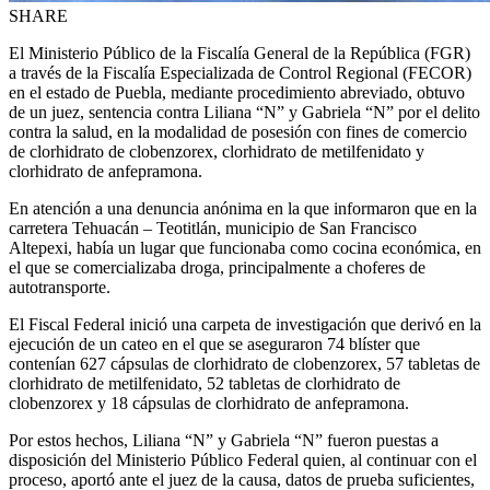
SHARE
El Ministerio Público de la Fiscalía General de la República (FGR)
a través de la Fiscalía Especializada de Control Regional (FECOR)
en el estado de Puebla, mediante procedimiento abreviado, obtuvo
de un juez, sentencia contra Liliana “N” y Gabriela “N” por el delito
contra la salud, en la modalidad de posesión con fines de comercio
de clorhidrato de clobenzorex, clorhidrato de metilfenidato y
clorhidrato de anfepramona.
En atención a una denuncia anónima en la que informaron que en la
carretera Tehuacán – Teotitlán, municipio de San Francisco
Altepexi, había un lugar que funcionaba como cocina económica, en
el que se comercializaba droga, principalmente a choferes de
autotransporte.
El Fiscal Federal inició una carpeta de investigación que derivó en la
ejecución de un cateo en el que se aseguraron 74 blíster que
contenían 627 cápsulas de clorhidrato de clobenzorex, 57 tabletas de
clorhidrato de metilfenidato, 52 tabletas de clorhidrato de
clobenzorex y 18 cápsulas de clorhidrato de anfepramona.
Por estos hechos, Liliana “N” y Gabriela “N” fueron puestas a
disposición del Ministerio Público Federal quien, al continuar con el
proceso, aportó ante el juez de la causa, datos de prueba suficientes,