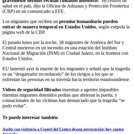
gravemente heridos reciban cuidados intensivo
s” en centros de
salud en el país, dijo la Oficina de Aduanas y Protección Fronteriza
(CBP) en un comunicado a EFE.
Los migrantes que reciben un
permiso humanitario pueden
entrar de manera temporal en Estados Unidos
, según estipula la
página web de la CBP.
El pasado lunes por la noche, 38 migrantes de América del Sur y
Central murieron en un incendio en una estación del Instituto
Nacional de Migración (INM) en Ciudad Juárez, en la frontera con
Estados Unidos.
EU lamentó ayer la muerte de los migrantes y señaló que la tragedia
es un “desgarrador recordatorio” de los riesgos a los que se
enfrentan las personas en su travesía hacia territorio estadounidense.
Videos de seguridad filtrados
muestran a agentes impasibles
mientras migrantes detenidos pedían que abrieran la puerta, y
connacionales de las víctimas han denunciado que la tragedia “se
pudo evitar”.
Te puede interesar también
Asalto con violencia a Coppel del Centro desata persecución; hay cuatro
detenidos