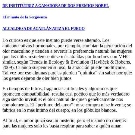
DE INSTITUTRIZ A GANADORA DE DOS PREMIOS NOBEL
El minuto de la vergüenza
ALCALDESA DE ACATLÁN ATIZA EL FUEGO
Lo curioso es que este instinto puede verse alterado. Los
anticonceptivos hormonales, por ejemplo, cambian la percepción del
olor masculino y tienden a revertir la preferencia natural: las mujeres
que los utilizan suelen sentirse más atraídas por hombres con MHC
similar, según Trends in Ecology & Evolution (Havlíček & Roberts,
2009). Cuando suspenden su uso, la atracción puede modificarse.
Tal vez por eso algunas parejas pierden “química” sin saber por qué:
los genes dejaron de oler bien juntos.
En tiempos de filtros, fragancias artificiales y algoritmos que
prometen compatibilidad, resulta casi poético que lo más verdadero
siga siendo invisible: el olor natural de quien genéticamente nos
complementa. El “perfume del amor” no se compra ni se inventa; se
fabrica en lo más íntimo del cuerpo, en los glóbulos blancos.
Al final, el amor quizá sea un misterio, pero el instinto no miente:
para las mujeres solo les basta respirar para saber a quién amar.