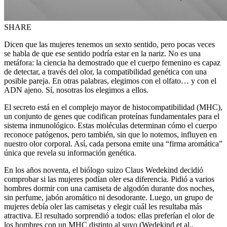
SHARE
Dicen que las mujeres tenemos un sexto sentido, pero pocas veces
se habla de que ese sentido podría estar en la nariz. No es una
metáfora: la ciencia ha demostrado que el cuerpo femenino es capaz
de detectar, a través del olor, la compatibilidad genética con una
posible pareja. En otras palabras, elegimos con el olfato… y con el
ADN ajeno. Sí, nosotras los elegimos a ellos.
El secreto está en el complejo mayor de histocompatibilidad (MHC),
un conjunto de genes que codifican proteínas fundamentales para el
sistema inmunológico. Estas moléculas determinan cómo el cuerpo
reconoce patógenos, pero también, sin que lo notemos, influyen en
nuestro olor corporal. Así, cada persona emite una “firma aromática”
única que revela su información genética.
En los años noventa, el biólogo suizo Claus Wedekind decidió
comprobar si las mujeres podían oler esa diferencia. Pidió a varios
hombres dormir con una camiseta de algodón durante dos noches,
sin perfume, jabón aromático ni desodorante. Luego, un grupo de
mujeres debía oler las camisetas y elegir cuál les resultaba más
atractiva. El resultado sorprendió a todos: ellas preferían el olor de
los hombres con un MHC distinto al suyo (Wedekind et al.,