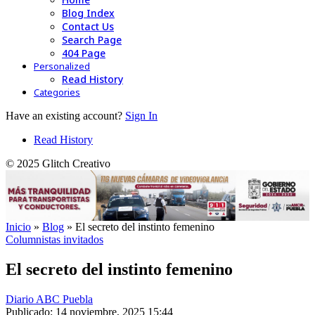
Blog Index
Contact Us
Search Page
404 Page
Personalized
Read History
Categories
Have an existing account?
Sign In
Read History
© 2025 Glitch Creativo
Inicio
»
Blog
»
El secreto del instinto femenino
Columnistas invitados
El secreto del instinto femenino
Diario ABC Puebla
Publicado: 14 noviembre, 2025 15:44