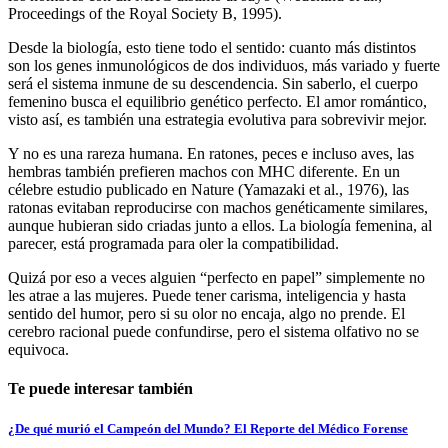
Proceedings of the Royal Society B, 1995).
Desde la biología, esto tiene todo el sentido: cuanto más distintos
son los genes inmunológicos de dos individuos, más variado y fuerte
será el sistema inmune de su descendencia. Sin saberlo, el cuerpo
femenino busca el equilibrio genético perfecto. El amor romántico,
visto así, es también una estrategia evolutiva para sobrevivir mejor.
Y no es una rareza humana. En ratones, peces e incluso aves, las
hembras también prefieren machos con MHC diferente. En un
célebre estudio publicado en Nature (Yamazaki et al., 1976), las
ratonas evitaban reproducirse con machos genéticamente similares,
aunque hubieran sido criadas junto a ellos. La biología femenina, al
parecer, está programada para oler la compatibilidad.
Quizá por eso a veces alguien “perfecto en papel” simplemente no
les atrae a las mujeres. Puede tener carisma, inteligencia y hasta
sentido del humor, pero si su olor no encaja, algo no prende. El
cerebro racional puede confundirse, pero el sistema olfativo no se
equivoca.
Te puede interesar también
¿De qué murió el Campeón del Mundo? El Reporte del Médico Forense