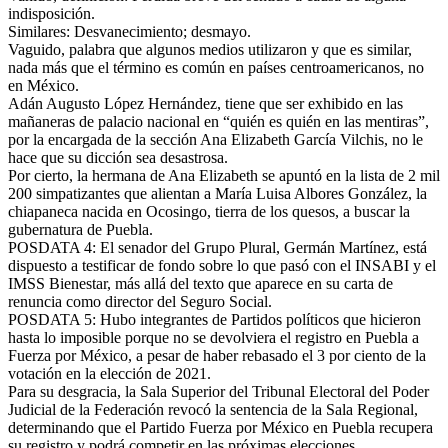
indisposición.
Similares: Desvanecimiento; desmayo.
Vaguido, palabra que algunos medios utilizaron y que es similar,
nada más que el término es común en países centroamericanos, no
en México.
Adán Augusto López Hernández, tiene que ser exhibido en las
mañaneras de palacio nacional en “quién es quién en las mentiras”,
por la encargada de la sección Ana Elizabeth García Vilchis, no le
hace que su dicción sea desastrosa.
Por cierto, la hermana de Ana Elizabeth se apuntó en la lista de 2 mil
200 simpatizantes que alientan a María Luisa Albores González, la
chiapaneca nacida en Ocosingo, tierra de los quesos, a buscar la
gubernatura de Puebla.
POSDATA 4: El senador del Grupo Plural, Germán Martínez, está
dispuesto a testificar de fondo sobre lo que pasó con el INSABI y el
IMSS Bienestar, más allá del texto que aparece en su carta de
renuncia como director del Seguro Social.
POSDATA 5: Hubo integrantes de Partidos políticos que hicieron
hasta lo imposible porque no se devolviera el registro en Puebla a
Fuerza por México, a pesar de haber rebasado el 3 por ciento de la
votación en la elección de 2021.
Para su desgracia, la Sala Superior del Tribunal Electoral del Poder
Judicial de la Federación revocó la sentencia de la Sala Regional,
determinando que el Partido Fuerza por México en Puebla recupera
su registro y podrá competir en las próximas elecciones.