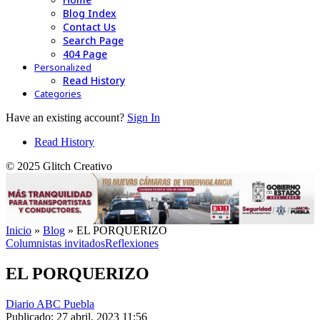
Blog Index
Contact Us
Search Page
404 Page
Personalized
Read History
Categories
Have an existing account?
Sign In
Read History
© 2025 Glitch Creativo
Inicio
»
Blog
»
EL PORQUERIZO
Columnistas invitados
Reflexiones
EL PORQUERIZO
Diario ABC Puebla
Publicado: 27 abril, 2023 11:56