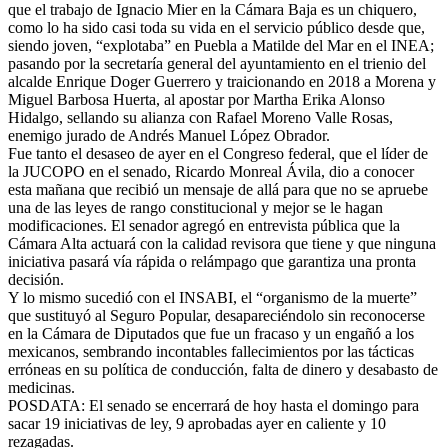
que el trabajo de Ignacio Mier en la Cámara Baja es un chiquero,
como lo ha sido casi toda su vida en el servicio público desde que,
siendo joven, “explotaba” en Puebla a Matilde del Mar en el INEA;
pasando por la secretaría general del ayuntamiento en el trienio del
alcalde Enrique Doger Guerrero y traicionando en 2018 a Morena y
Miguel Barbosa Huerta, al apostar por Martha Erika Alonso
Hidalgo, sellando su alianza con Rafael Moreno Valle Rosas,
enemigo jurado de Andrés Manuel López Obrador.
Fue tanto el desaseo de ayer en el Congreso federal, que el líder de
la JUCOPO en el senado, Ricardo Monreal Ávila, dio a conocer
esta mañana que recibió un mensaje de allá para que no se apruebe
una de las leyes de rango constitucional y mejor se le hagan
modificaciones. El senador agregó en entrevista pública que la
Cámara Alta actuará con la calidad revisora que tiene y que ninguna
iniciativa pasará vía rápida o relámpago que garantiza una pronta
decisión.
Y lo mismo sucedió con el INSABI, el “organismo de la muerte”
que sustituyó al Seguro Popular, desapareciéndolo sin reconocerse
en la Cámara de Diputados que fue un fracaso y un engañó a los
mexicanos, sembrando incontables fallecimientos por las tácticas
erróneas en su política de conducción, falta de dinero y desabasto de
medicinas.
POSDATA: El senado se encerrará de hoy hasta el domingo para
sacar 19 iniciativas de ley, 9 aprobadas ayer en caliente y 10
rezagadas.