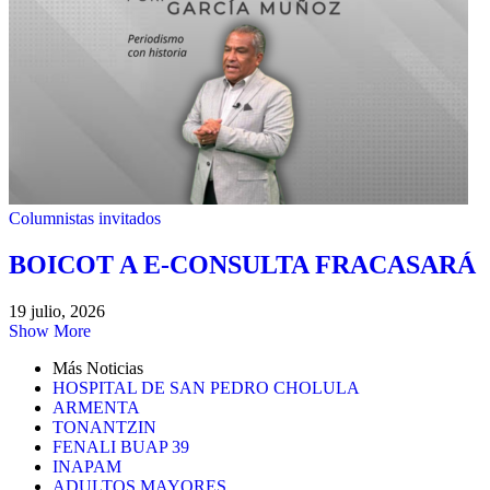
Columnistas invitados
BOICOT A E-CONSULTA FRACASARÁ
19 julio, 2026
Show More
Más Noticias
HOSPITAL DE SAN PEDRO CHOLULA
ARMENTA
TONANTZIN
FENALI BUAP 39
INAPAM
ADULTOS MAYORES