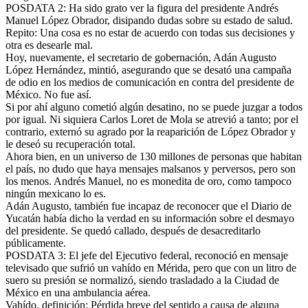
POSDATA 2: Ha sido grato ver la figura del presidente Andrés
Manuel López Obrador, disipando dudas sobre su estado de salud.
Repito: Una cosa es no estar de acuerdo con todas sus decisiones y
otra es desearle mal.
Hoy, nuevamente, el secretario de gobernación, Adán Augusto
López Hernández, mintió, asegurando que se desató una campaña
de odio en los medios de comunicación en contra del presidente de
México. No fue así.
Si por ahí alguno cometió algún desatino, no se puede juzgar a todos
por igual. Ni siquiera Carlos Loret de Mola se atrevió a tanto; por el
contrario, externó su agrado por la reaparición de López Obrador y
le deseó su recuperación total.
Ahora bien, en un universo de 130 millones de personas que habitan
el país, no dudo que haya mensajes malsanos y perversos, pero son
los menos. Andrés Manuel, no es monedita de oro, como tampoco
ningún mexicano lo es.
Adán Augusto, también fue incapaz de reconocer que el Diario de
Yucatán había dicho la verdad en su información sobre el desmayo
del presidente. Se quedó callado, después de desacreditarlo
públicamente.
POSDATA 3: El jefe del Ejecutivo federal, reconoció en mensaje
televisado que sufrió un vahído en Mérida, pero que con un litro de
suero su presión se normalizó, siendo trasladado a la Ciudad de
México en una ambulancia aérea.
Vahído, definición: Pérdida breve del sentido a causa de alguna