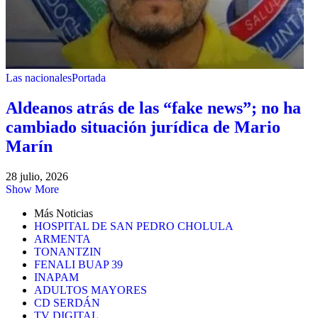
Las nacionales
Portada
Aldeanos atrás de las “fake news”; no ha
cambiado situación jurídica de Mario
Marín
28 julio, 2026
Show More
Más Noticias
HOSPITAL DE SAN PEDRO CHOLULA
ARMENTA
TONANTZIN
FENALI BUAP 39
INAPAM
ADULTOS MAYORES
CD SERDÁN
TV DIGITAL