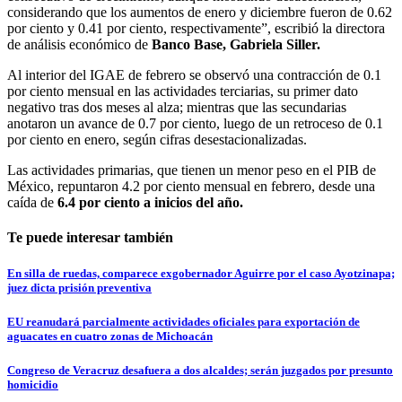
considerando que los aumentos de enero y diciembre fueron de 0.62
por ciento y 0.41 por ciento, respectivamente”, escribió la directora
de análisis económico de
Banco Base, Gabriela Siller.
Al interior del IGAE de febrero se observó una contracción de 0.1
por ciento mensual en las actividades terciarias, su primer dato
negativo tras dos meses al alza; mientras que las secundarias
anotaron un avance de 0.7 por ciento, luego de un retroceso de 0.1
por ciento en enero, según cifras desestacionalizadas.
Las actividades primarias, que tienen un menor peso en el PIB de
México, repuntaron 4.2 por ciento mensual en febrero, desde una
caída de
6.4 por ciento a inicios del año.
Te puede interesar también
En silla de ruedas, comparece exgobernador Aguirre por el caso Ayotzinapa;
juez dicta prisión preventiva
EU reanudará parcialmente actividades oficiales para exportación de
aguacates en cuatro zonas de Michoacán
Congreso de Veracruz desafuera a dos alcaldes; serán juzgados por presunto
homicidio