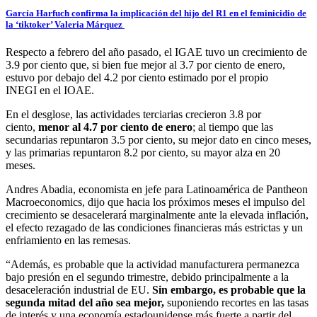
García Harfuch confirma la implicación del hijo del R1 en el feminicidio de
la ‘tiktoker’ Valeria Márquez
Respecto a febrero del año pasado, el IGAE tuvo un crecimiento de
3.9 por ciento que, si bien fue mejor al 3.7 por ciento de enero,
estuvo por debajo del 4.2 por ciento estimado por el propio
INEGI en el IOAE.
En el desglose, las actividades terciarias crecieron 3.8 por
ciento,
menor al 4.7 por ciento de enero
; al tiempo que las
secundarias repuntaron 3.5 por ciento, su mejor dato en cinco meses,
y las primarias repuntaron 8.2 por ciento, su mayor alza en 20
meses.
Andres Abadia, economista en jefe para Latinoamérica de Pantheon
Macroeconomics, dijo que hacia los próximos meses el impulso del
crecimiento se desacelerará marginalmente ante la elevada inflación,
el efecto rezagado de las condiciones financieras más estrictas y un
enfriamiento en las remesas.
“Además, es probable que la actividad manufacturera permanezca
bajo presión en el segundo trimestre, debido principalmente a la
desaceleración industrial de EU.
Sin embargo, es probable que la
segunda mitad del año sea mejor,
suponiendo recortes en las tasas
de interés y una economía estadounidense más fuerte a partir del