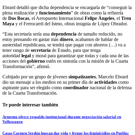
Ebrard detalló que dicha dependencia se encargaría de “conseguir la
plena realización y
funcionamiento
” de obras como la refinería
de
Dos Bocas
, el Aeropuerto Internacional
Felipe Ángeles
, el
Tren
Maya
y el Ferrocarril del Istmo, obras insignia de López Obrador.
“Esta secretaría sería una
dependencia
de tamaño reducido, no
estoy pensando en gastar más
dinero
, acabamos de hablar de
austeridad republicana, se tendrá que pagar con ahorros (…) va a
tener rango de
secretaría
de Estado, para que tenga
autoridad
legal
y moral para garantizar que todas y cada una de las
acciones del
gobierno
estén en sintonía con la misión de la Cuarta
Transformación”, afirmó.
Cobijado por un grupo de jóvenes
simpatizantes
, Marcelo Ebrard
dio un mensaje a los medios en su primer día de
actividades
como
aspirante para ser elegido como
coordinador
nacional de la defensa
de la Cuarta Transformación.
Te puede interesar también
Armenta ofrece respaldo institucional durante negociación salarial en
Volkswagen
Casas Carmen Serdán buscan dar vida y frenar los feminicidios en Puebla: