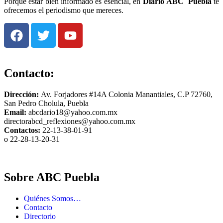
Porque estar bien informado es esencial, en
Diario
ABC Puebla
te
ofrecemos el periodismo que mereces.
Contacto:
Dirección:
Av. Forjadores #14A Colonia Manantiales, C.P 72760,
San Pedro Cholula, Puebla
Email:
abcdario18@yahoo.com.mx
directorabcd_reflexiones@yahoo.com.mx
Contactos:
22-13-38-01-91
o 22-28-13-20-31
Sobre ABC Puebla
Quiénes Somos…
Contacto
Directorio