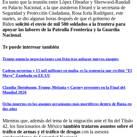
En tanto que la reunión entre López Obrador y Sherwood-Randall
en Palacio Nacional, a la que asistieron Ebrard y la secretaria de
Seguridad y Protección Ciudadana, Rosa Icela Rodríguez, este
martes, se dio algunas horas después de que el gobierno de
Biden
solicitó el envío de mil 500 soldados a la frontera para
apoyar las labores de la Patrulla Fronteriza y la Guardia
Nacional
.
Te puede interesar también
Trump anuncia negociaciones con Irán tras aplazar nuevos ataques
Cadena perpetua y 15 mil millones en multa, es la sentencia que recibió “El
Mayo” Zambada en EE.UU
Claudia Sheinbaum, Trump, Melania y Carney presentes en la Final del
Mundial 2026
Ocho muertos en los ataques ucranianos más mortíferos dentro de Rusia en
dos años
Mientras que, además del tema de la migración ante el fin del Título
42, los funcionarios de México
también trataron asuntos sobre el
tráfico de armas y el tráfico de drogas
con la asesora