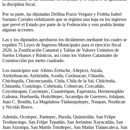
la disciplina fiscal.
Por su parte, las diputadas Delfina Pozos Vergara y Fedrha Isabel
Suriano Corrales enfatizaron que se registra una baja en los ingresos
que prevé el Estado por parte de la Federación y esto podría limitar
algunas acciones.
Las y los diputados aprobaron los dictámenes mediante los cuales se
expiden 75 Leyes de Ingresos Municipales para el ejercicio fiscal
2026, la Zonificación Catastral y Tablas de Valores Unitarios de
Suelos Urbanos y Rústicos, así como los Valores Catastrales de
Construcción por metro cuadrado.
Los municipios son: Albino Zertuche, Altepexi, Atzala,
Atzitzihuacan, Atzitzintla, Axutla, Caxhuacan, Chiautla,
Chichiquila, Chiconcuautla, Chila, Chila de la Sal, Chilchotla,
Chinantla, Coatzingo, Cohetzala, Cohuecan, Coxcatlán,
Coyomeapan, Coyotepec, Cuautempan, Esperanza, Hermenegildo
Galeana, Huehuetla, Huitziltepec, Ixcamilpa de Guerrero, Jolalpan,
Juan C. Bonilla, La Magdalena Tlatlauquitepec, Naupan, Nealtican
y Nicolás Bravo.
Además, Ocotepec, Pantepec, Piaxtla, Quimixtlán, San Felipe
Teotlancingo, San Felipe Tepatlán, San Jerónimo Xayacatlán, San
Juan Atzompa, San Martín Totoltepec, San Matías Tlalancaleca, San