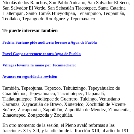
Nicolás de los Ranchos, San Pablo Anicano, San Salvador El Seco,
San Salvador El Verde, San Sebastián Tlacotepec, Santa Catarina
Tlaltempan, Santo Tomás Hueyotlipan, Tenampulco, Teopantlán,
Teotlalco, Tepango de Rodríguez y Tepemaxalco.
Te puede interesar también
Fedrha Suriano pide auditoría forense a Agua de Puebla
Pavel Gaspar arremete contra Agua de Puebla
Villegas levanta la mano por Tecamachalco
Avances en seguridad, a revisión
También, Tepeojuma, Tepexco, Tehuitzingo, Tepeyahualco de
Cuauhtémoc, Tepeyahualco, Tlacuilotepec, Tlapanalá,
Tlatlauquitepec, Totoltepec de Guerrero, Tulcingo, Venustiano
Carranza, Xayacatlán de Bravo, Xiutetelco, Xochitlán de Vicente
Suárez, Zacapoaxtla, Zapotitlán, Zapotitlán de Méndez, Zihuateutla,
Zinacatepec, Zongozotla y Zoquitlán.
En otro momento de la sesión, el Pleno avaló reformas a las
fracciones XI y XII, y la adición de la fracción XIII, al artículo 191