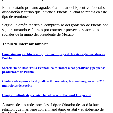
El mandatario poblano agradeció al titular del Ejecutivo federal su
disposición y cariño que le tiene a Puebla, el cual se refleja en este
tipo de reuniones.
Sergio Salomón ratificó el compromiso del gobierno de Puebla por
seguir sumando esfuerzos por concretar proyectos y acciones
sociales de la mano del presidente de México.
Te puede interesar también
Capacitación, certificación y promoción, ejes de la estrategia turística en
Puebla
Secretaría de Desarrollo Económico fortalece a cooperativas y pequeños
productores de Puebla
Cholula abre paso a la digitalización turística; buscan integrar a los 217
municipios de Puebla
Choque múltiple deja cuatro heridos en la Tlaxco–El Tejocotal
A través de sus redes sociales, López Obrador destacó la buena
relación que mantiene con el mandatario estatal y el gobierno de