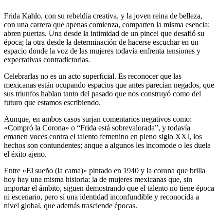
Frida Kahlo, con su rebeldía creativa, y la joven reina de belleza,
con una carrera que apenas comienza, comparten la misma esencia:
abren puertas. Una desde la intimidad de un pincel que desafió su
época; la otra desde la determinación de hacerse escuchar en un
espacio donde la voz de las mujeres todavía enfrenta tensiones y
expectativas contradictorias.
Celebrarlas no es un acto superficial. Es reconocer que las
mexicanas están ocupando espacios que antes parecían negados, que
sus triunfos hablan tanto del pasado que nos construyó como del
futuro que estamos escribiendo.
Aunque, en ambos casos surjan comentarios negativos como:
«Compró la Corona» o “Frida está sobrevalorada”, y todavía
emanen voces contra el talento femenino en pleno siglo XXI, los
hechos son contundentes; anque a algunos les incomode o les duela
el éxito ajeno.
Entre «El sueño (la cama)» pintado en 1940 y la corona que brilla
hoy hay una misma historia: la de mujeres mexicanas que, sin
importar el ámbito, siguen demostrando que el talento no tiene época
ni escenario, pero sí una identidad inconfundible y reconocida a
nivel global, que además trasciende épocas.